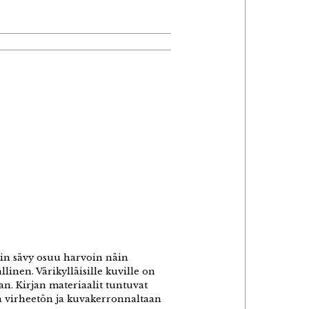
tin sävy osuu harvoin näin
linen. Värikylläisille kuville on
aan. Kirjan materiaalit tuntuvat
enä virheetön ja kuvakerronnaltaan