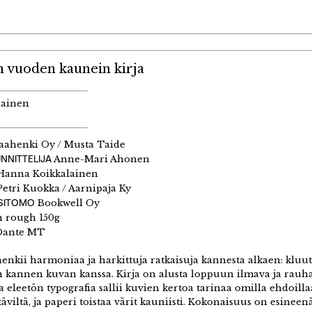
n vuoden kaunein kirja
lainen
ahenki Oy / Musta Taide
NNITTELIJA
Anne-Mari Ahonen
anna Koikkalainen
etri Kuokka / Aarnipaja Ky
 SITOMO
Bookwell Oy
 rough 150g
Dante MT
enkii harmoniaa ja harkittuja ratkaisuja kannesta alkaen: kluu
in kannen kuvan kanssa. Kirja on alusta loppuun ilmava ja rauhal
ja eleetön typografia sallii kuvien kertoa tarinaa omilla ehdoill
täviltä, ja paperi toistaa värit kauniisti. Kokonaisuus on esine