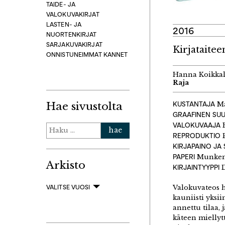
TAIDE- JA
VALOKUVAKIRJAT
LASTEN- JA
2016
NUORTENKIRJAT
SARJAKUVAKIRJAT
Kirjataitee
ONNISTUNEIMMAT KANNET
Hanna Koikka
Raja
Hae sivustolta
KUSTANTAJA
Ma
GRAAFINEN SUU
VALOKUVAAJA
H
Haku:
REPRODUKTIO
P
KIRJAPAINO JA
PAPERI
Munken
Arkisto
KIRJAINTYYPPI
Valokuvateos h
VALITSE VUOSI
kauniisti yksi
annettu tilaa, 
käteen miellyt