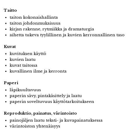
Taitto
taiton kokonaishallinta
taiton johdonmukaisuus
kirjan rakenne, rytmiikka ja dramaturgia
aihetta tukeva tyylillinen ja kuvien kerronnallinen taso
Kuvat
kuvituksen käyttö
kuvien laatu
kuvat taitossa
kuvallinen ilme ja kerronta
Paperi
läpikuultavuus
paperin sävy, pintakäsittely ja laatu
paperin soveltuvuus käyttötarkoitukseen
Reproduktio, painatus, värintoisto
painojäljen laatu teksti- ja kuvapainatuksessa
värintoiston yhtenäisyys