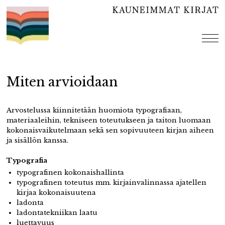
Hyppää
sisältöön
val
Miten arvioidaan
Arvostelussa kiinnitetään huomiota typografiaan,
materiaaleihin, tekniseen toteutukseen ja taiton luomaan
kokonaisvaikutelmaan sekä sen sopivuuteen kirjan aiheen
ja sisällön kanssa.
Typografia
typografinen kokonaishallinta
typografinen toteutus mm. kirjainvalinnassa ajatellen
kirjaa kokonaisuutena
ladonta
ladontatekniikan laatu
luettavuus