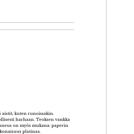
istit, kuten runoissakin.
nollisesti harhaan. Teoksen vankka
 kauneus on myös mukana: paperin
okonaisuus platinaa.