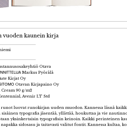
n vuoden kaunein kirja
niemi
stannusosakeyhtiö Otava
NNITTELIJA
Markus Pyörälä
ste Kirjat Oy
 SITOMO
Otavan Kirjapaino Oy
 Cream 90 g/m2
entennial, Avenir LT Std
unot luovat runokirjan uuden muodon. Kannessa läsnä kaikki a
sisäinen typografia jäsentää, yllättää, houkuttaa ja vie nautin
taan yksinkertaisin typografisin keinoin. Kaikki perinteinen
 napakka sidosasu ja taitavasti valitut fontit. Kannessa kultaa, k