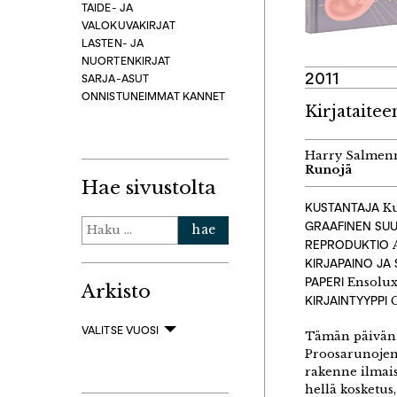
TAIDE- JA
VALOKUVAKIRJAT
LASTEN- JA
NUORTENKIRJAT
2011
SARJA-ASUT
ONNISTUNEIMMAT KANNET
Kirjataitee
Harry Salmen
Runojä
Hae sivustolta
KUSTANTAJA
Ku
Haku:
GRAAFINEN SUU
REPRODUKTIO
A
KIRJAPAINO JA
PAPERI
Ensolux
Arkisto
KIRJAINTYYPPI
C
VALITSE VUOSI
Tämän päivän r
Proosarunojen 
rakenne ilmais
hellä kosketus,