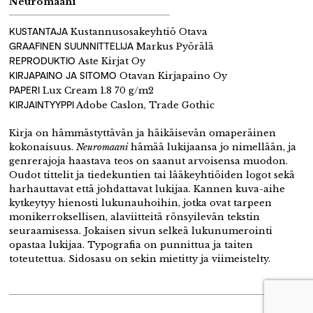
Neuromaani
KUSTANTAJA
Kustannusosakeyhtiö Otava
GRAAFINEN SUUNNITTELIJA
Markus Pyörälä
REPRODUKTIO
Aste Kirjat Oy
KIRJAPAINO JA SITOMO
Otavan Kirjapaino Oy
PAPERI
Lux Cream 1.8 70 g/m2
KIRJAINTYYPPI
Adobe Caslon, Trade Gothic
Kirja on hämmästyttävän ja häikäisevän omaperäinen
kokonaisuus.
Neuromaani
hämää lukijaansa jo nimellään, ja
genrerajoja haastava teos on saanut arvoisensa muodon.
Oudot tittelit ja tiedekuntien tai lääkeyhtiöiden logot sekä
harhauttavat että johdattavat lukijaa. Kannen kuva-aihe
kytkeytyy hienosti lukunauhoihin, jotka ovat tarpeen
monikerroksellisen, alaviitteitä rönsyilevän tekstin
seuraamisessa. Jokaisen sivun selkeä lukunumerointi
opastaa lukijaa. Typografia on punnittua ja taiten
toteutettua. Sidosasu on sekin mietitty ja viimeistelty.