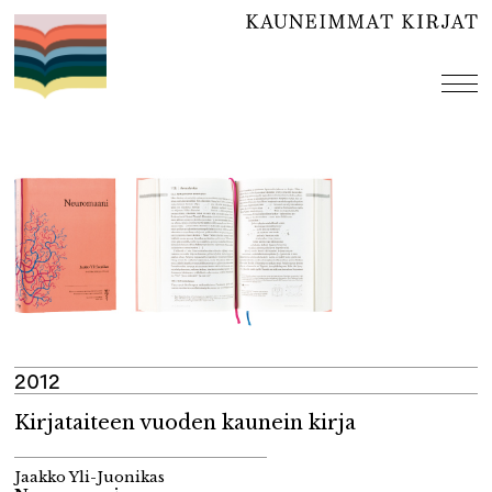
Hyppää
sisältöön
val
2012
Kirjataiteen vuoden kaunein kirja
Jaakko Yli-Juonikas