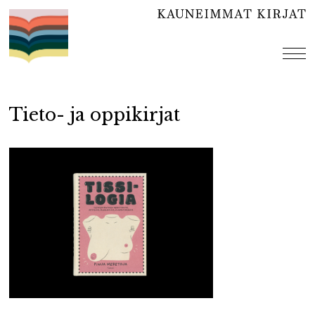
Hyppää
sisältöön
val
Tieto- ja oppikirjat