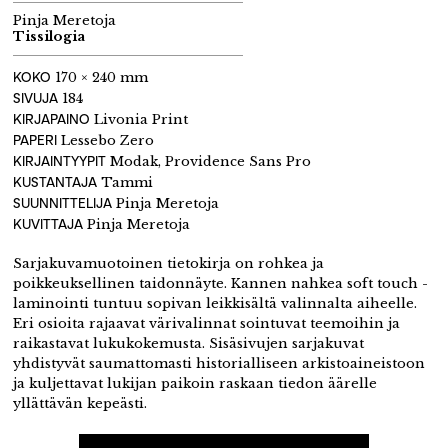
Pinja Meretoja
Tissilogia
KOKO
170 × 240 mm
SIVUJA
184
KIRJAPAINO
Livonia Print
PAPERI
Lessebo Zero
KIRJAINTYYPIT
Modak, Providence Sans Pro
KUSTANTAJA
Tammi
SUUNNITTELIJA
Pinja Meretoja
KUVITTAJA
Pinja Meretoja
Sarjakuvamuotoinen tietokirja on rohkea ja
poikkeuksellinen taidonnäyte.
Kannen nahkea soft touch -
laminointi tuntuu sopivan leikkisältä valinnalta aiheelle.
Eri
osioita rajaavat värivalinnat sointuvat teemoihin ja
raikastavat lukukokemusta. Sisäsivujen
sarjakuvat
yhdistyvät saumattomasti historialliseen arkistoaineistoon
ja kuljettavat lukijan
paikoin raskaan tiedon äärelle
yllättävän kepeästi.