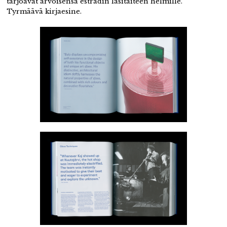
tarjoavat arvoisensa
estradin lasitaiteen helmille.
Tyrmäävä kirjaesine.