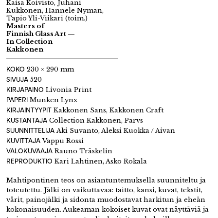
Kaisa Koivisto, Juhani
Kukkonen, Hannele Nyman,
Tapio Yli-Viikari (toim.)
Masters of
Finnish Glass Art —
In Collection
Kakkonen
KOKO
230 × 290 mm
SIVUJA
520
KIRJAPAINO
Livonia Print
PAPERI
Munken Lynx
KIRJAINTYYPIT
Kakkonen Sans, Kakkonen Craft
KUSTANTAJA
Collection Kakkonen, Parvs
SUUNNITTELIJA
Aki Suvanto, Aleksi Kuokka / Aivan
KUVITTAJA
Vappu Rossi
VALOKUVAAJA
Rauno Träskelin
REPRODUKTIO
Kari Lahtinen, Asko Rokala
Mahtipontinen teos on asiantuntemuksella suunniteltu ja
toteutettu. Jälki on vaikuttavaa: taitto, kansi, kuvat, tekstit,
värit, painojälki ja sidonta muodostavat harkitun
ja eheän
kokonaisuuden. Aukeaman kokoiset kuvat ovat näyttäviä ja