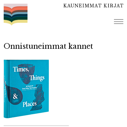
Hyppää
sisältöön
val
Onnistuneimmat kannet