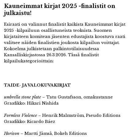
Kauneimmat kirjat 2025 -finalistit on
julkaistu!
Esiraati on valinnut finalistit kaikista Kauneimmat kirjat
2025 -kilpailuun osallistuneista teoksista. Suomen
kirjataiteen komitean jäsenten edustajista koostuva raati
valitsee näiden finalistien joukosta kilpailun voittajat.
Kokoelma julkistetaan palkintotilaisuudessa
Kansalliskirjastossa 26.3.2026. Tässä finalistit
kilpailukategorioittain:
TAIDE- JA VALOKUVAKIRJAT
umbrella stone plate
– Tatu Gustafsson, omakustanne
Graafikko: Hikari Nishida
Formless Violence
– Henrik Malmström, Pseudo Editions
Graafikko: Ricardo Báez
Horizon
– Martti Jämsä, Bokeh Editions