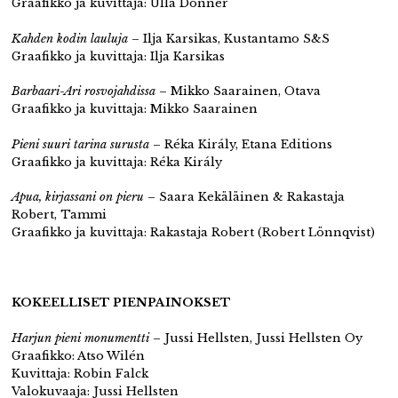
Graafikko ja kuvittaja: Ulla Donner
Kahden kodin lauluja
– Ilja Karsikas, Kustantamo S&S
Graafikko ja kuvittaja: Ilja Karsikas
Barbaari-Ari rosvojahdissa
– Mikko Saarainen, Otava
Graafikko ja kuvittaja: Mikko Saarainen
Pieni suuri tarina surusta
– Réka Király, Etana Editions
Graafikko ja kuvittaja: Réka Király
Apua, kirjassani on pieru
– Saara Kekäläinen & Rakastaja
Robert, Tammi
Graafikko ja kuvittaja: Rakastaja Robert (Robert Lönnqvist)
KOKEELLISET PIENPAINOKSET
Harjun pieni monumentti
– Jussi Hellsten, Jussi Hellsten Oy
Graafikko: Atso Wilén
Kuvittaja: Robin Falck
Valokuvaaja: Jussi Hellsten