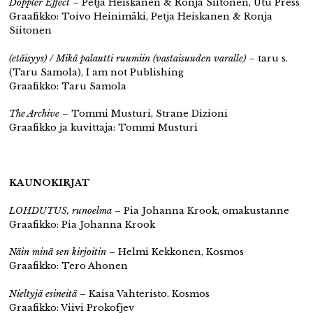
Doppler Effect
– Petja Heiskanen & Ronja Siitonen, Utu Press
Graafikko: Toivo Heinimäki, Petja Heiskanen & Ronja
Siitonen
(etäisyys) / Mikä palautti ruumiin (vastaisuuden varalle)
– taru s.
(Taru Samola), I am not Publishing
Graafikko: Taru Samola
The Archive
– Tommi Musturi, Strane Dizioni
Graafikko ja kuvittaja: Tommi Musturi
KAUNOKIRJAT
LOHDUTUS, runoelma
– Pia Johanna Krook, omakustanne
Graafikko: Pia Johanna Krook
Näin minä sen kirjoitin
– Helmi Kekkonen, Kosmos
Graafikko: Tero Ahonen
Nieltyjä esineitä
– Kaisa Vahteristo, Kosmos
Graafikko: Viivi Prokofjev