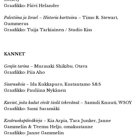
Graafikko: Päivi Helander
Palestiina ja Israel – Historia karttoin
a – Timo R. Stewart,
Gummerus
Graafikko: Tuija Tarkiainen / Studio Kiss
KANNET
Genjin tarina
– Murasaki Shikibu, Otava
Graafikko: Piia Aho
Sisaruuksia
– Ida Kukkapuro, Kustantamo S&S
Graafikko: Pauliina Nykänen
Kuviot, joita kadut eivät tiedä tekevänsä
– Samuli Knuuti, WSOY
Graafikko: Sami Saramäki
Kesäruokapäiväkirja
– Kia Arpia, Tara Junker, Janne
Gammelin & Teemu Heljo, omakustanne
Graafikko: Janne Gammelin