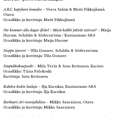
A,B,C, kapybara lomailee
– Veera Salmi & Matti Pikkujämsä,
Otava
Graafikko ja kuvittaja: Matti Pikkujämsä
Var kommer alla dagar ifrån?
/
Mistä kaikki päivät tulevat?
– Maija
Hurme, Schildts & Söderströms / Kustantamo S&S
Graafikko ja kuvittaja: Maija Hurme
Stoppa tjuven!
– Ulla Donner, Schildts & Söderströms
Graafikko ja kuvittaja: Ulla Donner
Simpukkakaupunki
– Mila Teräs & Satu Kettunen, Karisto
Graafikko: Tiina Palokoski
Kuvittaja: Satu Kettunen
Kahden kodin lauluja
– Ilja Karsikas, Kustantamo S&S
Graafikko ja kuvittaja: Ilja Karsikas
Barbaari-Ari rosvojahdissa
– Mikko Saarainen, Otava
Graafikko ja kuvittaja: Mikko Saarainen