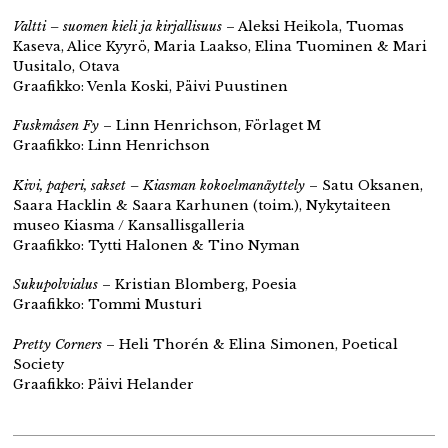
Valtti – suomen kieli ja kirjallisuus
– Aleksi Heikola, Tuomas
Kaseva, Alice Kyyrö, Maria Laakso, Elina Tuominen & Mari
Uusitalo, Otava
Graafikko: Venla Koski, Päivi Puustinen
Fuskmåsen Fy
– Linn Henrichson, Förlaget M
Graafikko: Linn Henrichson
Kivi, paperi, sakset – Kiasman kokoelmanäyttely
– Satu Oksanen,
Saara Hacklin & Saara Karhunen (toim.), Nykytaiteen
museo Kiasma / Kansallisgalleria
Graafikko: Tytti Halonen & Tino Nyman
Sukupolvialus
– ​​Kristian Blomberg, Poesia
Graafikko: Tommi Musturi
Pretty Corners
– Heli Thorén & Elina Simonen, Poetical
Society
Graafikko: Päivi Helander