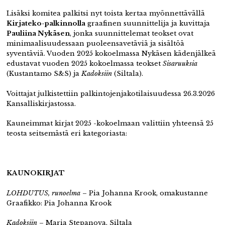
Lisäksi komitea palkitsi nyt toista kertaa myönnettävällä
Kirjateko-palkinnolla
graafinen suunnittelija ja kuvittaja
Pauliina Nykäsen
, jonka suunnittelemat teokset ovat
minimaalisuudessaan puoleensavetäviä ja sisältöä
syventäviä. Vuoden 2025 kokoelmassa Nykäsen kädenjälkeä
edustavat vuoden 2025 kokoelmassa teokset
Sisaruuksia
(Kustantamo S&S) ja
Kadoksiin
(Siltala).
Voittajat julkistettiin palkintojenjakotilaisuudessa 26.3.2026
Kansalliskirjastossa.
Kauneimmat kirjat 2025 -kokoelmaan valittiin yhteensä 25
teosta seitsemästä eri kategoriasta:
KAUNOKIRJAT
LOHDUTUS, runoelma
– Pia Johanna Krook, omakustanne
Graafikko: Pia Johanna Krook
Kadoksiin
– Maria Stepanova, Siltala