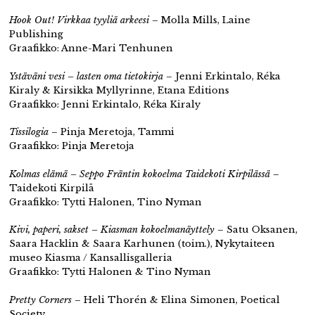
Hook Out! Virkkaa tyyliä arkeesi
– Molla Mills, Laine
Publishing
Graafikko: Anne-Mari Tenhunen
Ystäväni vesi – lasten oma tietokirja
– Jenni Erkintalo, Réka
Kiraly & Kirsikka Myllyrinne, Etana Editions
Graafikko: Jenni Erkintalo, Réka Kiraly
Tissilogia
– Pinja Meretoja, Tammi
Graafikko: Pinja Meretoja
Kolmas elämä – Seppo Fräntin kokoelma Taidekoti Kirpilässä
–
Taidekoti Kirpilä
Graafikko: Tytti Halonen, Tino Nyman
Kivi, paperi, sakset – Kiasman kokoelmanäyttely
– Satu Oksanen,
Saara Hacklin & Saara Karhunen (toim.), Nykytaiteen
museo Kiasma / Kansallisgalleria
Graafikko: Tytti Halonen & Tino Nyman
Pretty Corners
– Heli Thorén & Elina Simonen, Poetical
Society