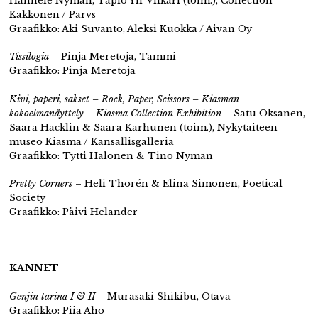
Hannele Nyman, Tapio Yli-Viikari (toim.), Collection
Kakkonen / Parvs
Graafikko: Aki Suvanto, Aleksi Kuokka / Aivan Oy
Tissilogia
– Pinja Meretoja, Tammi
Graafikko: Pinja Meretoja
Kivi, paperi, sakset – Rock, Paper, Scissors – Kiasman
kokoelmanäyttely – Kiasma Collection Exhibition
– Satu Oksanen,
Saara Hacklin & Saara Karhunen (toim.), Nykytaiteen
museo Kiasma / Kansallisgalleria
Graafikko: Tytti Halonen & Tino Nyman
Pretty Corners
– Heli Thorén & Elina Simonen, Poetical
Society
Graafikko: Päivi Helander
KANNET
Genjin tarina I & II
– Murasaki Shikibu, Otava
Graafikko: Piia Aho