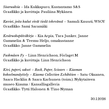
Sisaruuksia
– Ida Kukkapuro, Kustantamo S&S
Graafikko ja kuvittaja: Pauliina Nykänen
Kuviot, joita kadut eivät tiedä tekevänsä
– Samuli Knuuti, WSOY
Graafikko: Sami Saramäki
Kesäruokapäiväkirja
– Kia Arpia, Tara Junker, Janne
Gammelin & Teemu Heljo, omakustanne
Graafikko: Janne Gammelin
Fuskmåsen Fy
– Linn Henrichson, Förlaget M
Graafikko ja kuvittaja: Linn Henrichson
Kivi, paperi, sakset – Rock, Paper, Scissors – Kiasman
kokoelmanäyttely – Kiasma Collection Exhibition
– Satu Oksanen,
Saara Hacklin & Saara Karhunen (toim.), Nykytaiteen
museo Kiasma / Kansallisgalleria
Graafikko: Tytti Halonen & Tino Nyman
30.1.2026