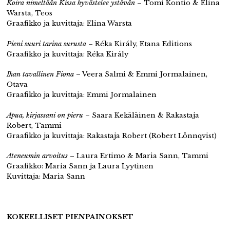
Koira nimeltään Kissa hyvästelee ystävän
– Tomi Kontio & Elina
Warsta, Teos
Graafikko ja kuvittaja: Elina Warsta
Pieni suuri tarina surusta
– Réka Király, Etana Editions
Graafikko ja kuvittaja: Réka Király
Ihan tavallinen Fiona
– Veera Salmi & Emmi Jormalainen,
Otava
Graafikko ja kuvittaja: Emmi Jormalainen
Apua, kirjassani on pieru
– Saara Kekäläinen & Rakastaja
Robert, Tammi
Graafikko ja kuvittaja: Rakastaja Robert (Robert Lönnqvist)
Ateneumin arvoitus
– Laura Ertimo & Maria Sann, Tammi
Graafikko: Maria Sann ja Laura Lyytinen
Kuvittaja: Maria Sann
KOKEELLISET PIENPAINOKSET