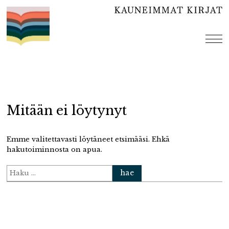
Hyppää
sisältöön
val
Mitään ei löytynyt
Emme valitettavasti löytäneet etsimääsi. Ehkä
hakutoiminnosta on apua.
Haku: