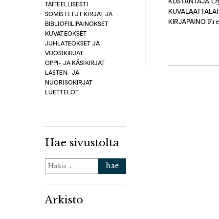
KUSTANTAJA
Oy
TAITEELLISESTI
KUVALAATTALA
SOMISTETUT KIRJAT JA
KIRJAPAINO
Fre
BIBLIOFIILIPAINOKSET
KUVATEOKSET
JUHLATEOKSET JA
VUOSIKIRJAT
OPPI- JA KÄSIKIRJAT
LASTEN- JA
NUORISOKIRJAT
LUETTELOT
Hae sivustolta
Haku:
Arkisto