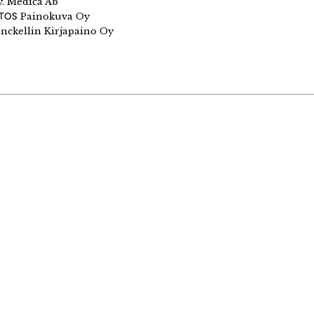
. Medica Ab
ITOS
Painokuva Oy
nckellin Kirjapaino Oy