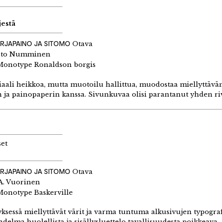
jestä
IRJAPAINO JA SITOMO
Otava
to Numminen
onotype Ronaldson borgis
aali heikkoa, mutta muotoilu hallittua, muodostaa miellyttä
n ja painopaperin kanssa. Sivunkuvaa olisi parantanut yhden ri
set
IRJAPAINO JA SITOMO
Otava
 A. Vuorinen
onotype Baskerville
ksessä miellyttävät värit ja varma tuntuma alkusivujen typogr
iladelma huolellista ja sisällysluettelo tavallisuudesta poikkeava.