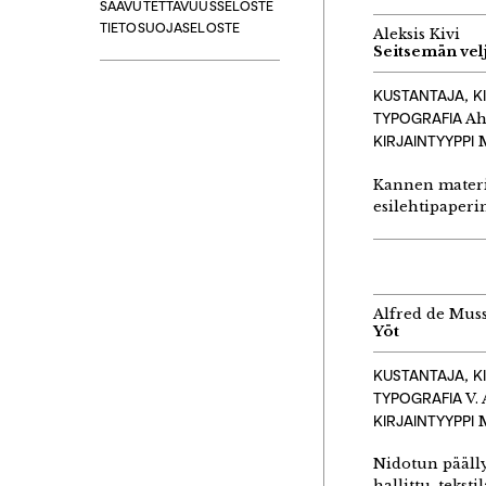
SAAVUTETTAVUUSSELOSTE
TIETOSUOJASELOSTE
Aleksis Kivi
Seitsemän vel
KUSTANTAJA, K
TYPOGRAFIA
Ah
KIRJAINTYYPPI
M
Kannen materi
esilehtipaperi
Alfred de Mus
Yöt
KUSTANTAJA, K
TYPOGRAFIA
V.
KIRJAINTYYPPI
M
Nidotun päälly
hallittu, tekst