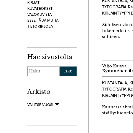
KUSTANTAJA, K
KIRJAT
TYPOGRAFIA
Ka
KUVATEOKSET
KIRJAINTYYPPI
B
VALOKUVISTA
ESSEITÄ JA MUITA
Sidoksen värit
TIETOKIRJOJA
liikemerkki ra
suhteen.
Hae sivustolta
Viljo Kajava
Haku:
Kymmenen il
KUSTANTAJA, K
TYPOGRAFIA
Re
Arkisto
KIRJAINTYYPPI
M
VALITSE VUOSI
Kannessa sivui
sisällysluettelo