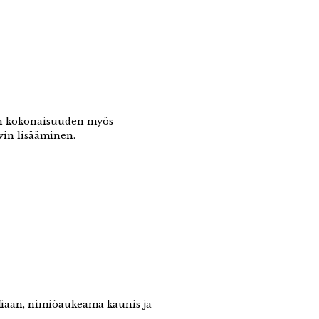
vän kokonaisuuden myös
vin lisääminen.
afiaan, nimiöaukeama kaunis ja