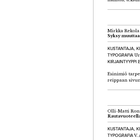
Mirkka Rekola
Syksy muuttaa
KUSTANTAJA, K
TYPOGRAFIA
Ur
KIRJAINTYYPPI
B
Esinimiö tarpe
reippaan sivun
Olli-Matti Ro
Rautavuoteell
KUSTANTAJA, K
TYPOGRAFIA
V.