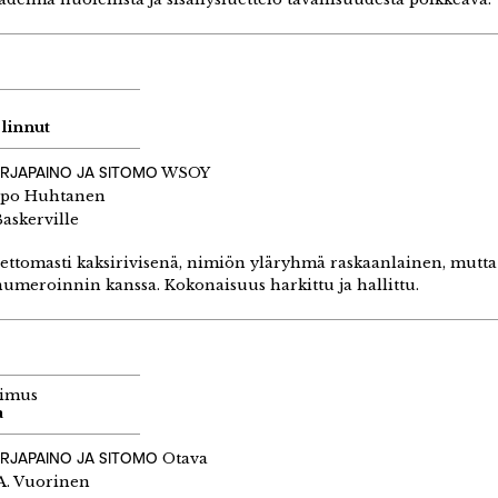
 linnut
IRJAPAINO JA SITOMO
WSOY
po Huhtanen
askerville
ettomasti kaksirivisenä, nimiön yläryhmä raskaanlainen, mutt
umeroinnin kanssa. Kokonaisuus harkittu ja hallittu.
nimus
a
IRJAPAINO JA SITOMO
Otava
 A. Vuorinen