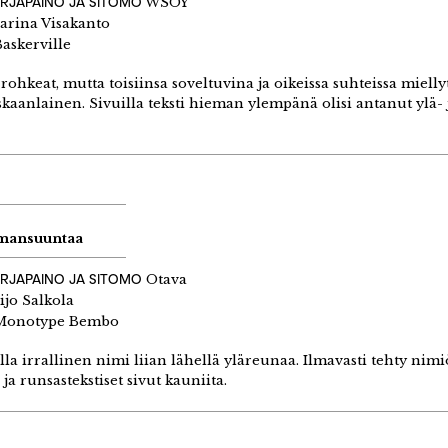
IRJAPAINO JA SITOMO
WSOY
arina Visakanto
askerville
 rohkeat, mutta toisiinsa soveltuvina ja oikeissa suhteissa miel
skaanlainen. Sivuilla teksti hieman ylempänä olisi antanut ylä
mansuuntaa
IRJAPAINO JA SITOMO
Otava
ijo Salkola
onotype Bembo
lla irrallinen nimi liian lähellä yläreunaa. Ilmavasti tehty ni
 ja runsastekstiset sivut kauniita.