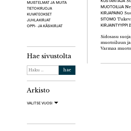
KUSTANTAJA
Su
MUISTELMAT JA MUITA
MUOTOILIJA
Nes
TIETOKIRJOJA
KIRJAPAINO
Suo
KUVATEOKSET
SITOMO
Tukev
JUHLAKIRJAT
KIRJAINTYYPPI
B
OPPI- JA KÄSIKIRJAT
Sidosasu suoja
muotoiluun ja 
Varmaa muotoil
Hae sivustolta
Haku:
Arkisto
VALITSE VUOSI