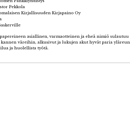
omen Pankkiyhdistys
tor Pekkola
malaisen Kirjallisuuden Kirjapaino Oy
a
askerville
papereineen asiallinen, varmaotteinen ja eheä nimiö sulautuu 
kannen väreihin, alkusivut ja lukujen akut hyvät paria yläreu
ua ja huolellista työtä.