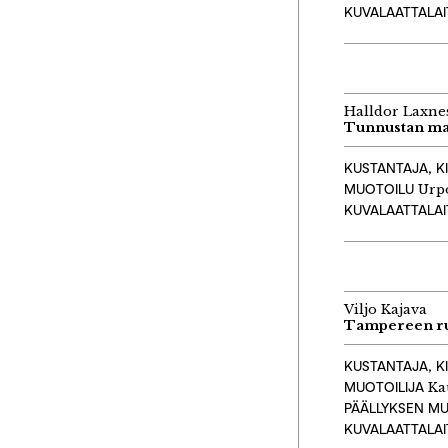
KUVALAATTALA
Halldor Laxne
Tunnustan ma
KUSTANTAJA
, 
MUOTOILU
Urp
KUVALAATTALA
Viljo Kajava
Tampereen r
KUSTANTAJA, K
MUOTOILIJA
Ka
PÄÄLLYKSEN M
KUVALAATTALA