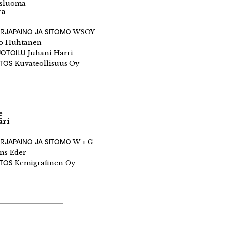
sluoma
ra
IRJAPAINO JA SITOMO
WSOY
o Huhtanen
UOTOILU
Juhani Harri
ITOS
Kuvateollisuus Oy
e
äri
IRJAPAINO JA SITOMO
W + G
ns Eder
ITOS
Kemigrafinen Oy