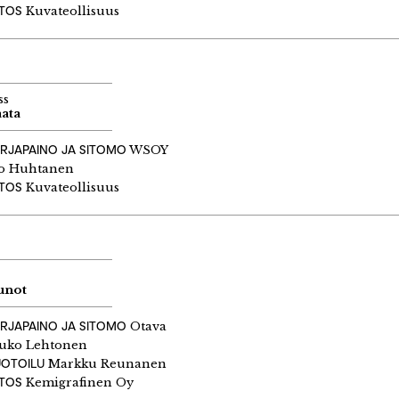
ITOS
Kuvateollisuus
ss
ata
KIRJAPAINO JA SITOMO
WSOY
o Huhtanen
ITOS
Kuvateollisuus
unot
IRJAPAINO JA SITOMO
Otava
uko Lehtonen
UOTOILU
Markku Reunanen
ITOS
Kemigrafinen Oy