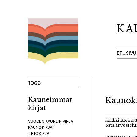
Hyppää
sisältöön
ETUSIVU
1966
Kauneimmat
Kaunoki
kirjat
Heikki Klemett
VUODEN KAUNEIN KIRJA
Sata arvostelu
KAUNOKIRJAT
TIETOKIRJAT