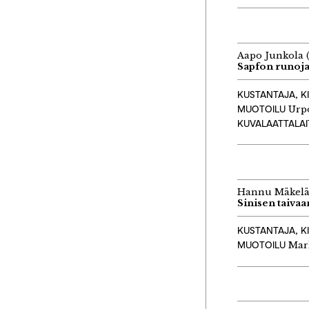
Aapo Junkola (
Sapfon runoj
KUSTANTAJA, K
MUOTOILU
Urp
KUVALAATTALA
Hannu Mäkel
Sinisen taiva
KUSTANTAJA, K
MUOTOILU
Mar