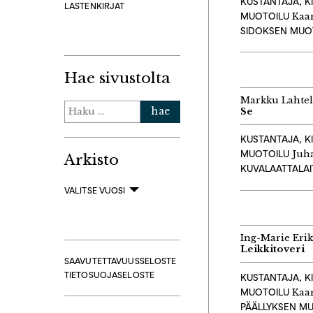
KUSTANTAJA, K
LASTENKIRJAT
MUOTOILU
Kaar
SIDOKSEN MUO
Hae sivustolta
Markku Lahte
Haku:
Se
KUSTANTAJA, K
MUOTOILU
Juha
Arkisto
KUVALAATTALA
VALITSE VUOSI
Ing-Marie Eri
Leikkitoveri
SAAVUTETTAVUUSSELOSTE
TIETOSUOJASELOSTE
KUSTANTAJA, K
MUOTOILU
Kaar
PÄÄLLYKSEN M