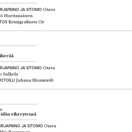
IRJAPAINO JA SITOMO
Otava
ö Horttanainen
ITOS
Kemigrafinen Oy
vihreää
IRJAPAINO JA SITOMO
Otava
o Salkola
UOTOILU
Juhana Blomstedt
ko
eidän vihreytensä
KIRJAPAINO JA SITOMO
Otava