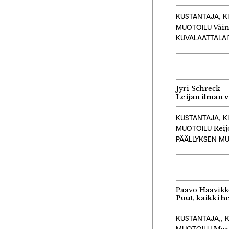
KUSTANTAJA, K
MUOTOILU
Väin
KUVALAATTALA
Jyri Schreck
Leijan ilman 
KUSTANTAJA, K
MUOTOILU
Reij
PÄÄLLYKSEN M
Paavo Haavik
Puut, kaikki h
KUSTANTAJA,, 