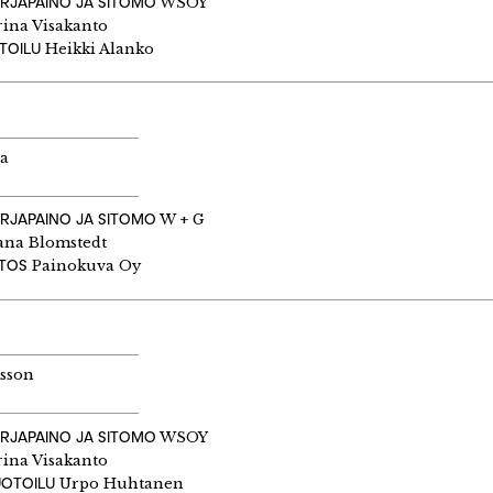
IRJAPAINO JA SITOMO
WSOY
ina Visakanto
TOILU
Heikki Alanko
la
IRJAPAINO JA SITOMO
W + G
na Blomstedt
ITOS
Painokuva Oy
ksson
IRJAPAINO JA SITOMO
WSOY
ina Visakanto
UOTOILU
Urpo Huhtanen