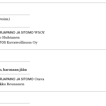
toim.)
a
IRJAPAINO JA SITOMO
WSOY
o Huhtanen
ITOS
Kuvateollisuus Oy
ä
an, harmaan jään
IRJAPAINO JA SITOMO
Otava
kku Reunanen