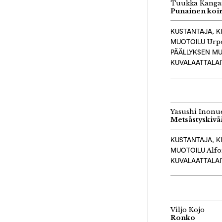
Tuukka Kanga
Punainen koi
KUSTANTAJA, K
MUOTOILU
Urp
PÄÄLLYKSEN M
KUVALAATTALA
Yasushi Inonu
Metsästyskivä
KUSTANTAJA, K
MUOTOILU
Alfo
KUVALAATTALA
Viljo Kojo
Ronko