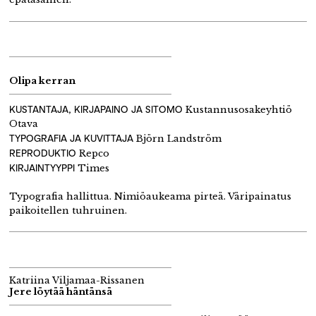
Olipa kerran
KUSTANTAJA, KIRJAPAINO JA SITOMO
Kustannusosakeyhtiö
Otava
TYPOGRAFIA JA KUVITTAJA
Björn Landström
REPRODUKTIO
Repco
KIRJAINTYYPPI
Times
Typografia hallittua. Nimiöaukeama pirteä. Väripainatus
paikoitellen tuhruinen.
Katriina Viljamaa-Rissanen
Jere löytää häntänsä