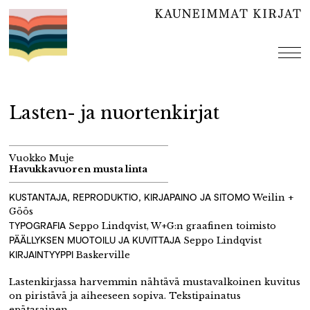
Hyppää
sisältöön
val
Lasten- ja nuortenkirjat
Vuokko Muje
Havukkavuoren musta linta
KUSTANTAJA, REPRODUKTIO, KIRJAPAINO JA SITOMO
Weilin +
Göös
TYPOGRAFIA
Seppo Lindqvist, W+G:n graafinen toimisto
PÄÄLLYKSEN MUOTOILU JA KUVITTAJA
Seppo Lindqvist
KIRJAINTYYPPI
Baskerville
Lastenkirjassa harvemmin nähtävä mustavalkoinen kuvitus
on piristävä ja aiheeseen sopiva. Tekstipainatus
epätasainen.