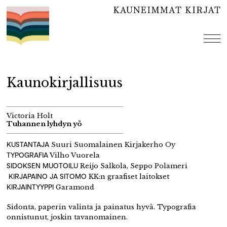
Hyppää
sisältöön
val
Kaunokirjallisuus
Victoria Holt
Tuhannen lyhdyn yö
KUSTANTAJA
Suuri Suomalainen Kirjakerho Oy
TYPOGRAFIA
Vilho Vuorela
SIDOKSEN MUOTOILU
Reijo Salkola, Seppo Polameri
KIRJAPAINO JA SITOMO
KK:n graafiset laitokset
KIRJAINTYYPPI
Garamond
Sidonta, paperin valinta ja painatus hyvä. Typografia
onnistunut, joskin tavanomainen.