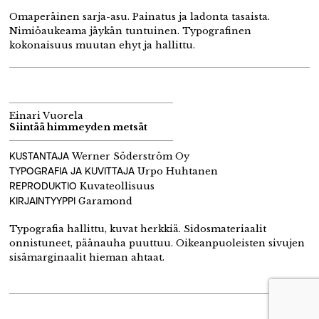
Omaperäinen sarja-asu. Painatus ja ladonta tasaista.
Nimiöaukeama jäykän tuntuinen. Typografinen
kokonaisuus muutan ehyt ja hallittu.
Einari Vuorela
Siintää himmeyden metsät
KUSTANTAJA
Werner Söderström Oy
TYPOGRAFIA JA KUVITTAJA
Urpo Huhtanen
REPRODUKTIO
Kuvateollisuus
KIRJAINTYYPPI
Garamond
Typografia hallittu, kuvat herkkiä. Sidosmateriaalit
onnistuneet, päänauha puuttuu. Oikeanpuoleisten sivujen
sisämarginaalit hieman ahtaat.