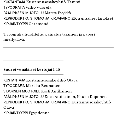
KUSTANTAJA
Kustannusosakeyhtiö Tammi
TYPOGRAFIA
Vilho Vuorela
PÄÄLLYKSEN MUOTOILU
Martta Pyykkö
REPRODUKTIO, SITOMO JA KIRJAPAINO
KK:n graafiset laitokset
KIRJAINTYYPPI
Garamond
Typografia huoliteltu, painatus tasainen ja paperi
miellyttävä.
Suuret venäläiset kertojat 1-15
KUSTANTAJA
Kustannusosakeyhtiö Otava
TYPOGRAFIA
Markku Reunanen
SIDOKSEN MUOTOILU
Kosti Antikainen
PÄÄLLYKSEN MUOTOILU
Kosti Antikainen, Kauko Koponen
REPRODUKTIO, SITOMO JA KIRJAPAINO
Kustannusosakeyhtiö
Otava
KIRJAINTYYPPI
Egyptienne