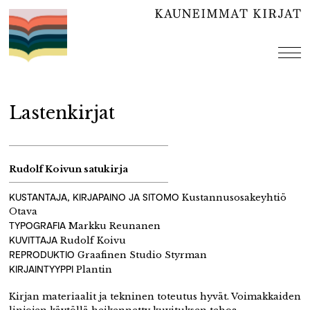
Hyppää
sisältöön
val
Lastenkirjat
Rudolf Koivun satukirja
KUSTANTAJA, KIRJAPAINO JA SITOMO
Kustannusosakeyhtiö
Otava
TYPOGRAFIA
Markku Reunanen
KUVITTAJA
Rudolf Koivu
REPRODUKTIO
Graafinen Studio Styrman
KIRJAINTYYPPI
Plantin
Kirjan materiaalit ja tekninen toteutus hyvät. Voimakkaiden