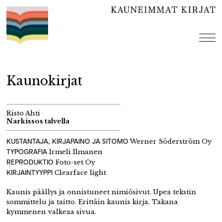
Hyppää
sisältöön
val
Kaunokirjat
Risto Ahti
Narkissos talvella
KUSTANTAJA, KIRJAPAINO JA SITOMO
Werner Söderström Oy
TYPOGRAFIA
Irmeli Ilmanen
REPRODUKTIO
Foto-set Oy
KIRJAINTYYPPI
Clearface light
Kaunis päällys ja onnistuneet nimiösivut. Upea tekstin
sommittelu ja taitto. Erittäin kaunis kirja. Takana
kymmenen valkeaa sivua.