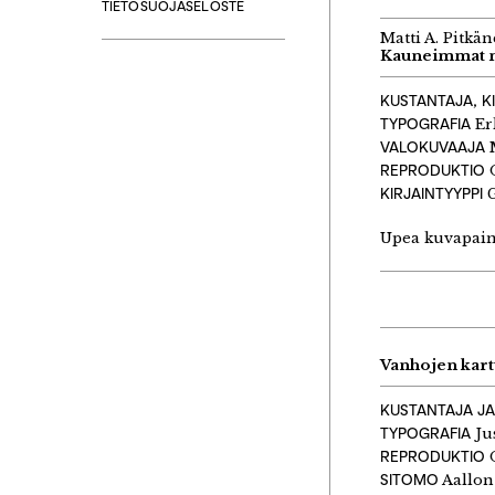
TIETOSUOJASELOSTE
Matti A. Pitkä
Kauneimmat 
KUSTANTAJA, K
TYPOGRAFIA
Er
VALOKUVAAJA
M
REPRODUKTIO
O
KIRJAINTYYPPI
G
Upea kuvapaina
Vanhojen kar
KUSTANTAJA JA
TYPOGRAFIA
Ju
REPRODUKTIO
O
SITOMO
Aallon