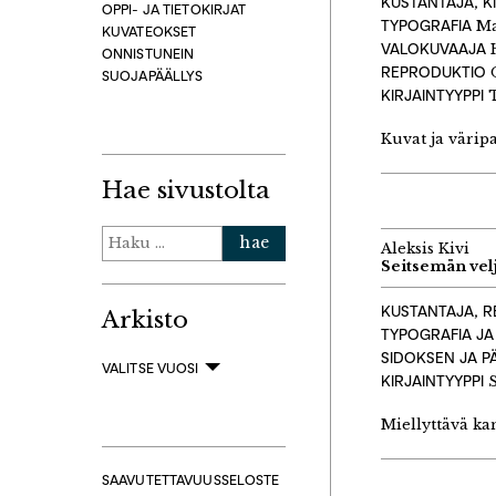
KUSTANTAJA, K
OPPI- JA TIETOKIRJAT
TYPOGRAFIA
Ma
KUVATEOKSET
VALOKUVAAJA
H
ONNISTUNEIN
REPRODUKTIO
O
SUOJAPÄÄLLYS
KIRJAINTYYPPI
T
Kuvat ja väripa
Hae sivustolta
Haku:
Aleksis Kivi
Seitsemän vel
KUSTANTAJA, R
Arkisto
TYPOGRAFIA JA
SIDOKSEN JA P
VALITSE VUOSI
KIRJAINTYYPPI
S
Miellyttävä ka
SAAVUTETTAVUUSSELOSTE