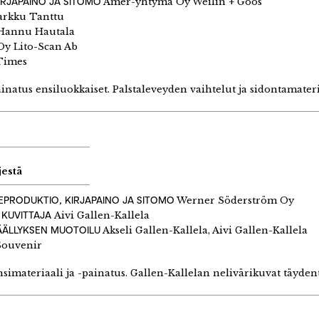
IRJAPAINO JA SITOMO
Amer-yhtymä Oy Weilin + Göös
rkku Tanttu
annu Hautala
y Lito-Scan Ab
imes
inatus ensiluokkaiset. Palstaleveyden vaihtelut ja sidontamateria
jestä
EPRODUKTIO, KIRJAPAINO JA SITOMO
Werner Söderström Oy
 KUVITTAJA
Aivi Gallen-Kallela
ÄÄLLYKSEN MUOTOILU
Akseli Gallen-Kallela, Aivi Gallen-Kallela
ouvenir
nsimateriaali ja -painatus. Gallen-Kallelan nelivärikuvat täyde