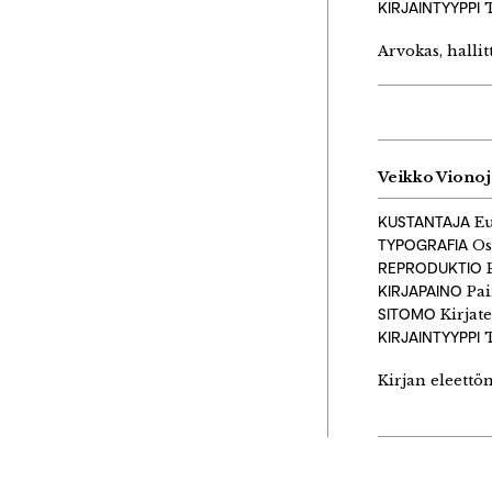
KIRJAINTYYPPI
T
Arvokas, halli
Veikko Vionoj
KUSTANTAJA
Eu
TYPOGRAFIA
Os
REPRODUKTIO
P
KIRJAPAINO
Pai
SITOMO
Kirjat
KIRJAINTYYPPI
T
Kirjan eleettö