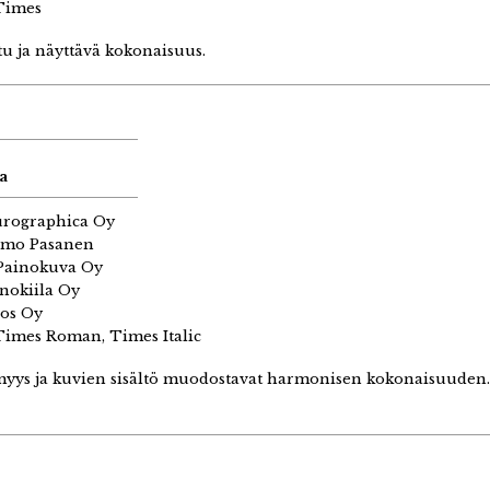
imes
ttu ja näyttävä kokonaisuus.
a
rographica Oy
mo Pasanen
ainokuva Oy
nokiila Oy
eos Oy
imes Roman, Times Italic
myys ja kuvien sisältö muodostavat harmonisen kokonaisuuden.