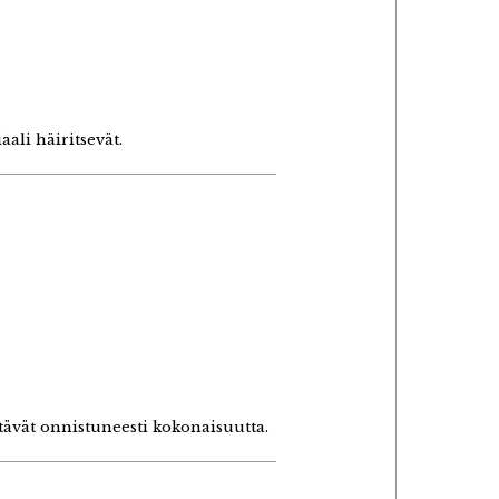
ali häiritsevät.
ntävät onnistuneesti kokonaisuutta.