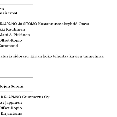
nen
maisemat
IRJAPAINO JA SITOMO
Kustannusosakeyhtiö Otava
kki Ruuhinen
atti A. Pitkänen
ffset-Kopio
aramond
tus ja sidosasu. Kirjan koko tehostaa kuvien tunnelmaa.
ttojen Suomi
 KIRJAPAINO
Gummerus Oy
ssi Jäppinen
ffset-Kopio
 Kirjasitomo