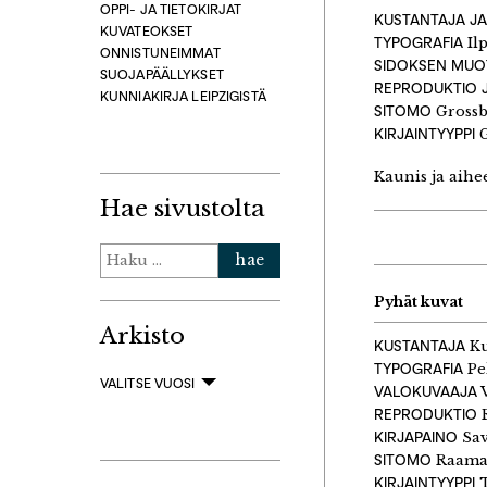
OPPI- JA TIETOKIRJAT
KUSTANTAJA
JA
KUVATEOKSET
TYPOGRAFIA
Il
ONNISTUNEIMMAT
SIDOKSEN MUO
SUOJAPÄÄLLYKSET
REPRODUKTIO J
KUNNIAKIRJA LEIPZIGISTÄ
SITOMO
Grossb
KIRJAINTYYPPI
G
Kaunis ja aihee
Hae sivustolta
Haku:
Pyhät kuvat
Arkisto
KUSTANTAJA
Ku
TYPOGRAFIA
Pe
VALITSE VUOSI
VALOKUVAAJA
V
REPRODUKTIO
R
KIRJAPAINO
Sav
SITOMO
Raamat
KIRJAINTYYPPI
T