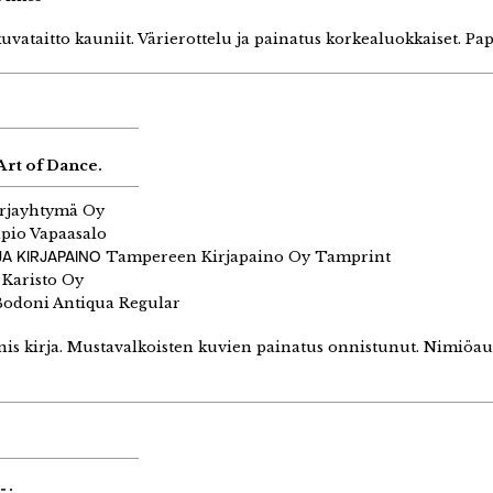
uvataitto kauniit. Värierottelu ja painatus korkealuokkaiset. Pa
Art of Dance.
rjayhtymä Oy
pio Vapaasalo
A KIRJAPAINO
Tampereen Kirjapaino Oy Tamprint
 Karisto Oy
odoni Antiqua Regular
unis kirja. Mustavalkoisten kuvien painatus onnistunut. Nimiö