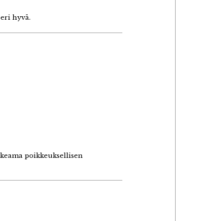
peri hyvä.
aukeama poikkeuksellisen