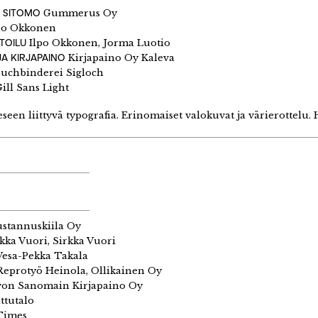
 SITOMO
Gummerus Oy
po Okkonen
TOILU
Ilpo Okkonen, Jorma Luotio
A KIRJAPAINO
Kirjapaino Oy Kaleva
uchbinderei Sigloch
ill Sans Light
seen liittyvä typografia. Erinomaiset valokuvat ja värierottelu.
stannuskiila Oy
kka Vuori, Sirkka Vuori
esa-Pekka Takala
eprotyö Heinola, Ollikainen Oy
on Sanomain Kirjapaino Oy
tutalo
imes