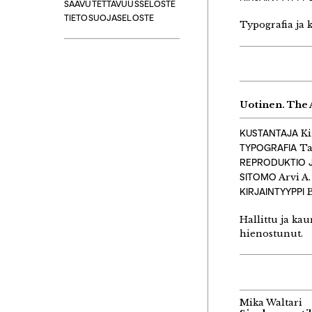
SAAVUTETTAVUUSSELOSTE
TIETOSUOJASELOSTE
Typografia ja k
Uotinen. The 
KUSTANTAJA
Ki
TYPOGRAFIA
Ta
REPRODUKTIO J
SITOMO
Arvi A.
KIRJAINTYYPPI
B
Hallittu ja ka
hienostunut.
Mika Waltari