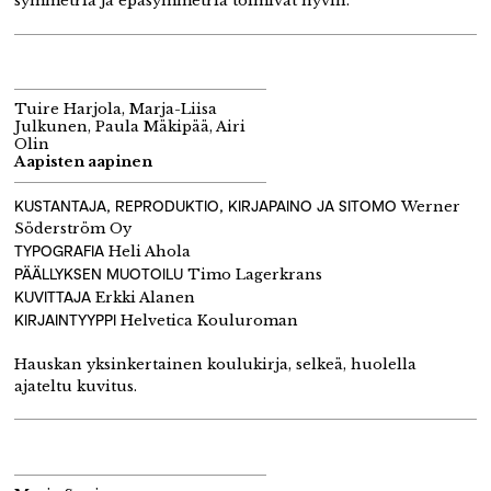
symmetria ja epäsymmetria toimivat hyvin.
Tuire Harjola, Marja-Liisa
Julkunen, Paula Mäkipää, Airi
Olin
Aapisten aapinen
KUSTANTAJA, REPRODUKTIO, KIRJAPAINO JA SITOMO
Werner
Söderström Oy
TYPOGRAFIA
Heli Ahola
PÄÄLLYKSEN MUOTOILU
Timo Lagerkrans
KUVITTAJA
Erkki Alanen
KIRJAINTYYPPI
Helvetica Kouluroman
Hauskan yksinkertainen koulukirja, selkeä, huolella
ajateltu kuvitus.