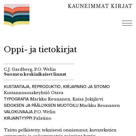
Hyppää
sisältöön
val
Oppi- ja tietokirjat
C.J. Gardberg, P.O. Welin
Suomen keskiaikaiset linnat
KUSTANTAJA, REPRODUKTIO, KIRJAPAINO JA SITOMO
Kustannusosakeyhtiö Otava
TYPOGRAFIA
Markku Reunanen, Kaisa Jokijärvi
SIDOKSEN JA PÄÄLLYKSEN MUOTOILU
Markku Reunanen
VALOKUVAAJA
P.O. Welin
KIRJAINTYYPPI
Palatino
Taitto pelkistetty, teknisesti onnistunut, kuvatekstien