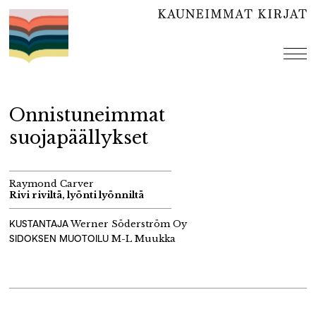
Hyppää
sisältöön
val
Onnistuneimmat
suojapäällykset
Raymond Carver
Rivi riviltä, lyönti lyönniltä
KUSTANTAJA
Werner Söderström Oy
SIDOKSEN MUOTOILU
M-L Muukka