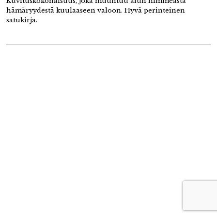
Kuvituskokonaisuus, joka muuntuu alun himmeästä
hämäryydestä kuulaaseen valoon. Hyvä perinteinen
satukirja.