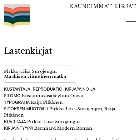
Hyppää
sisältöön
val
Lastenkirjat
Pirkko-Liisa Surojengin
Maahisen viimeinen matka
KUSTANTAJA, REPRODUKTIO, KIRJAPAINO JA
SITOMO
Kustannusosakeyhtiö Otava
TYPOGRAFIA
Raija Pitkänen
SIDOKSEN MUOTOILU
Pirkko-Liisa Surojengin, Raija
Pitkänen
KUVITTAJA
Pirkko-Liisa Surojengin
KIRJAINTYYPPI
Bernhard Modern Roman