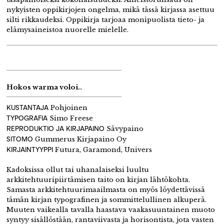
nykyisten oppikirjojen ongelma, mikä tässä kirjassa asettuu
silti rikkaudeksi. Oppikirja tarjoaa monipuolista tieto- ja
elämysaineistoa nuorelle mielelle.
Hokos warma voloi..
KUSTANTAJA
Pohjoinen
TYPOGRAFIA
Simo Freese
REPRODUKTIO JA KIRJAPAINO
Sävypaino
SITOMO
Gummerus Kirjapaino Oy
KIRJAINTYYPPI
Futura, Garamond, Univers
Kadoksissa ollut tai uhanalaiseksi luultu
arkkitehtuuripiirtämisen taito on kirjan lähtökohta.
Samasta arkkitehtuurimaailmasta on myös löydettävissä
tämän kirjan typografinen ja sommittelullinen alkuperä.
Muuten vaikealla tavalla haastava vaakasuuntainen muoto
syntyy sisällöstään, rantaviivasta ja horisontista, jota vasten