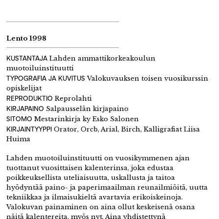
Lento 1998
KUSTANTAJA
Lahden ammattikorkeakoulun
muotoiluinstituutti
TYPOGRAFIA JA KUVITUS
Valokuvauksen toisen vuosikurssin
opiskelijat
REPRODUKTIO
Reprolahti
KIRJAPAINO
Salpausselän kirjapaino
SITOMO
Mestarinkirja ky Esko Salonen
KIRJAINTYYPPI
Orator, Orcb, Arial, Birch, Kalligrafiat Liisa
Huima
Lahden muotoiluinstituutti on vuosikymmenen ajan
tuottanut vuosittaisen kalenterinsa, joka edustaa
poikkeuksellista uteliaisuutta, uskallusta ja taitoa
hyödyntää paino- ja paperimaailman reunailmiöitä, uutta
tekniikkaa ja ilmaisukieltä avartavia erikoiskeinoja.
Valokuvan painaminen on aina ollut keskeisenä osana
näitä kalentereita, myös nyt. Aina yhdistettynä