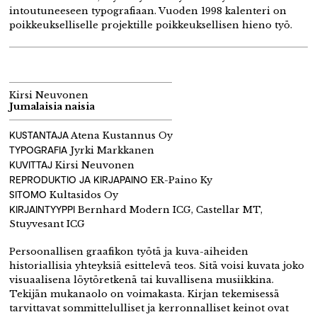
intoutuneeseen typografiaan. Vuoden 1998 kalenteri on
poikkeukselliselle projektille poikkeuksellisen hieno työ.
Kirsi Neuvonen
Jumalaisia naisia
KUSTANTAJA
Atena Kustannus Oy
TYPOGRAFIA
Jyrki Markkanen
KUVITTAJ
Kirsi Neuvonen
REPRODUKTIO JA KIRJAPAINO
ER-Paino Ky
SITOMO
Kultasidos Oy
KIRJAINTYYPPI
Bernhard Modern ICG, Castellar MT,
Stuyvesant ICG
Persoonallisen graafikon työtä ja kuva-aiheiden
historiallisia yhteyksiä esittelevä teos. Sitä voisi kuvata joko
visuaalisena löytöretkenä tai kuvallisena musiikkina.
Tekijän mukanaolo on voimakasta. Kirjan tekemisessä
tarvittavat sommittelulliset ja kerronnalliset keinot ovat