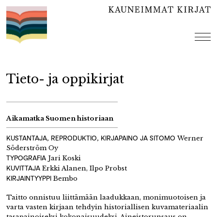
Hyppää
sisältöön
val
Tieto- ja oppikirjat
Aikamatka Suomen historiaan
KUSTANTAJA, REPRODUKTIO, KIRJAPAINO JA SITOMO
Werner
Söderström Oy
TYPOGRAFIA
Jari Koski
KUVITTAJA
Erkki Alanen, Ilpo Probst
KIRJAINTYYPPI
Bembo
Taitto onnistuu liittämään laadukkaan, monimuotoisen ja
varta vasten kirjaan tehdyin historiallisen kuvamateriaalin
tasapainoiseksi kokonaisuudeksi. Aineistorunsaus on