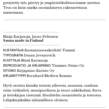
pystytetty talo piirtyy ja ympäristökulttuurimme asettuu.
Teos on kuin matka suomalaiseen rakennettuun
maisemaan.
Maija Karjanoja, Jarno Peltonen
Sauna made in Finland
KUSTANTAJA
Kustannusosakeyhtiö Tammi
TYPOGRAFIA
Dusan Jovanovich
KUVITTAJA
Matti Kartanoja
REPRODUKTIO JA KIRJAPAINO
Tammer-Paino Oy
SITOMO
Kirjapaino Karisto Oy
KIRJAINTYYPPI
Bernhard Modern Roman
Hyvä osoitus kuinka tutusta aiheesta, saunasta, saadaan
esiin virkistävä, monipuolinen ja tuore näkökulma. Kuva-
ja tietokirjan risteymä. Huoliteltu suunnittelu ja toteutus.
Lahjakirjaksikin inhimillisen oloinen.