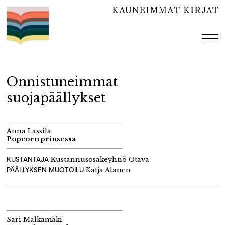
Hyppää
sisältöön
val
Onnistuneimmat
suojapäällykset
Anna Lassila
Popcorn prinsessa
KUSTANTAJA
Kustannusosakeyhtiö Otava
PÄÄLLYKSEN MUOTOILU
Katja Alanen
Sari Malkamäki