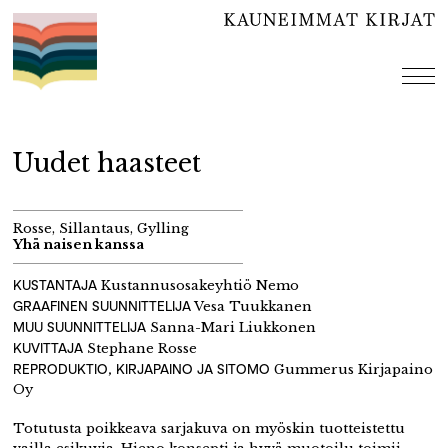
Hyppää
sisältöön
val
Uudet haasteet
Rosse, Sillantaus, Gylling
Yhä naisen kanssa
KUSTANTAJA
Kustannusosakeyhtiö Nemo
GRAAFINEN SUUNNITTELIJA
Vesa Tuukkanen
MUU SUUNNITTELIJA
Sanna-Mari Liukkonen
KUVITTAJA
Stephane Rosse
REPRODUKTIO, KIRJAPAINO JA SITOMO
Gummerus Kirjapaino
Oy
Totutusta poikkeava sarjakuva on myöskin tuotteistettu