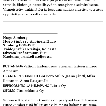
vailla esikuvia. Hieno konsepti ja hyvä muotoilu toimii
samalla fiktion ja tieteellisyyden maagisena sekoituksena.
Viimeistelty, tinkimätön ja loppuun saakka mietitty toteutus
ryyditettynä runsaalla ironialla.
Hugo Simberg
Hugo Simberg: Aapinen, Hugo
Simberg 1873-1917,
Taidegrafiikan taitaja, Koleasta
talvesta kesäaamuun, Piru,
Kuolema ja enkeli ateljeessa
KUSTANTAJA
Valtion taidemuseo/ Suomen taiteen museo
Ateneum
GRAAFINEN SUUNNITTELIJA
Eero Aulio, Jaana Jäntti, Mika
Kettunen, Aimo Katajamäki
REPRODUKTIO JA KIRJAPAINO
Libris Oy
SITOMO
Finnreklama Oy
Suomen Kirjataiteen komitea on päätynyt käsittelemään
Hugo Simbergistä julkaistut viisi teosta kokonaisuutena.