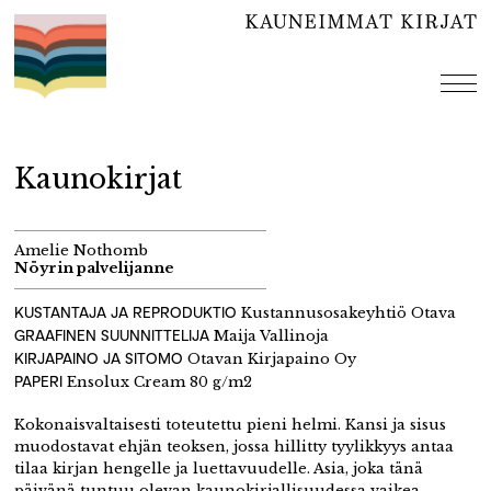
Hyppää
sisältöön
val
Kaunokirjat
Amelie Nothomb
Nöyrin palvelijanne
KUSTANTAJA JA REPRODUKTIO
Kustannusosakeyhtiö Otava
GRAAFINEN SUUNNITTELIJA
Maija Vallinoja
KIRJAPAINO JA SITOMO
Otavan Kirjapaino Oy
PAPERI
Ensolux Cream 80 g/m2
Kokonaisvaltaisesti toteutettu pieni helmi. Kansi ja sisus
muodostavat ehjän teoksen, jossa hillitty tyylikkyys antaa
tilaa kirjan hengelle ja luettavuudelle. Asia, joka tänä
päivänä tuntuu olevan kaunokirjallisuudessa vaikea