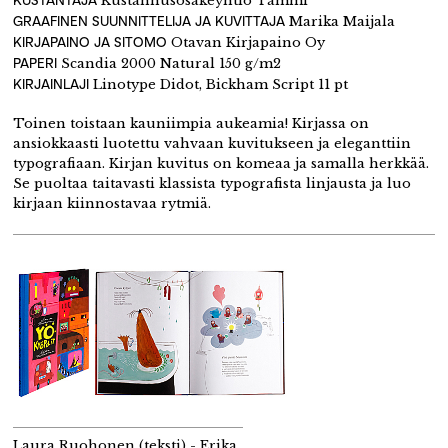
Kustannusosakeyhtiö Tammi
GRAAFINEN SUUNNITTELIJA JA KUVITTAJA
Marika Maijala
KIRJAPAINO JA SITOMO
Otavan Kirjapaino Oy
PAPERI
Scandia 2000 Natural 150 g/m2
KIRJAINLAJI
Linotype Didot, Bickham Script 11 pt
Toinen toistaan kauniimpia aukeamia! Kirjassa on
ansiokkaasti luotettu vahvaan kuvitukseen ja eleganttiin
typografiaan. Kirjan kuvitus on komeaa ja samalla herkkää.
Se puoltaa taitavasti klassista typografista linjausta ja luo
kirjaan kiinnostavaa rytmiä.
Laura Ruohonen (teksti) - Erika