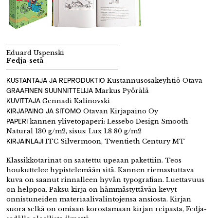
Eduard Uspenski
Fedja-setä
KUSTANTAJA JA REPRODUKTIO
Kustannusosakeyhtiö Otava
GRAAFINEN SUUNNITTELIJA
Markus Pyörälä
KUVITTAJA
Gennadi Kalinovski
KIRJAPAINO JA SITOMO
Otavan Kirjapaino Oy
PAPERI
kannen ylivetopaperi: Lessebo Design Smooth
Natural 130 g/m2, sisus: Lux 1.8 80 g/m2
KIRJAINLAJI
ITC Silvermoon, Twentieth Century MT
Klassikkotarinat on saatettu upeaan pakettiin. Teos
houkuttelee hypistelemään sitä. Kannen riemastuttava
kuva on saanut rinnalleen hyvän typografian. Luettavuus
on helppoa. Paksu kirja on hämmästyttävän kevyt
onnistuneiden materiaalivalintojensa ansiosta. Kirjan
suora selkä on omiaan korostamaan kirjan reipasta, Fedja-