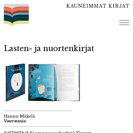
Hyppää
sisältöön
val
Lasten- ja nuortenkirjat
Hannu Mäkelä
Vauvaunia
KUSTANTAJA