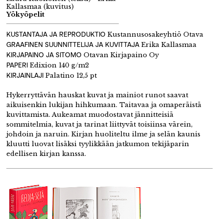
Kallasmaa (kuvitus)
Yökyöpelit
KUSTANTAJA JA REPRODUKTIO
Kustannusosakeyhtiö Otava
GRAAFINEN SUUNNITTELIJA JA KUVITTAJA
Erika Kallasmaa
KIRJAPAINO JA SITOMO
Otavan Kirjapaino Oy
PAPERI
Edixion 140 g/m2
KIRJAINLAJI
Palatino 12,5 pt
Hykerryttävän hauskat kuvat ja mainiot runot saavat
aikuisenkin lukijan hihkumaan. Taitavaa ja omaperäistä
kuvittamista. Aukeamat muodostavat jännitteisiä
sommitelmia, kuvat ja tarinat liittyvät toisiinsa värein,
johdoin ja naruin. Kirjan huoliteltu ilme ja selän kaunis
kluutti luovat lisäksi tyylikkään jatkumon tekijäparin
edellisen kirjan kanssa.