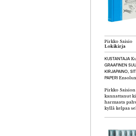
Pirkko Saisio
Lokikirja
KUSTANTAJA
Ku
GRAAFINEN SUU
KIRJAPAINO, S
PAPERI
Ensolu
Pirkko Saision 
kannattanut kir
harmaata pahvi
kyllä kelpaa s