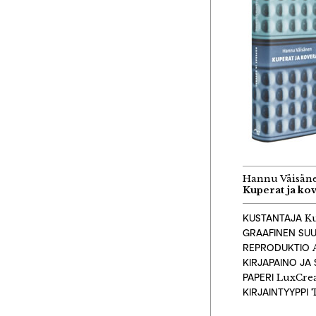
Hannu Väisän
Kuperat ja ko
KUSTANTAJA
Ku
GRAAFINEN SUU
REPRODUKTIO
A
KIRJAPAINO JA
PAPERI
LuxCre
KIRJAINTYYPPI
T