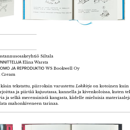
stannusosakeyhtiö Siltala
NNITTELIJA
Elina Warsta
ITOMO JA REPRODUKTIO
WS Bookwell Oy
x Cream
käsin tekstattu, piirroksin varustettu
Lokikirja
on kotoinen kuin u
joittaa ja piirtää kajuutassa, kannella ja kivenkoloissa, kuten 
a ja selkä merensinistä kangasta, kädelle mieluisia materiaaleja
elata mahonkiveneen tarinaa.