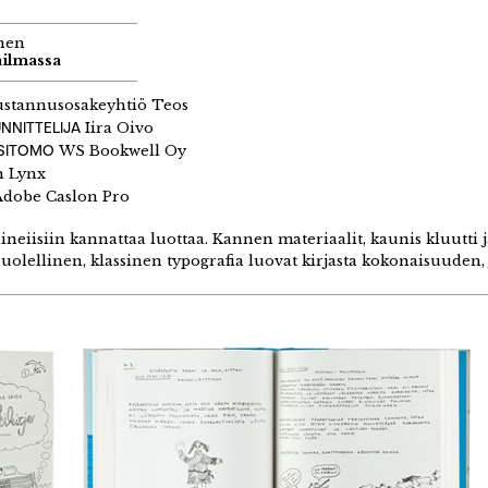
nen
ailmassa
stannusosakeyhtiö Teos
NNITTELIJA
Iira Oivo
 SITOMO
WS Bookwell Oy
 Lynx
dobe Caslon Pro
ineiisiin kannattaa luottaa. Kannen materiaalit, kaunis kluutti j
huolellinen, klassinen typografia luovat kirjasta kokonaisuuden