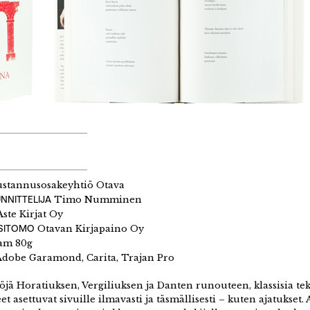
stannusosakeyhtiö Otava
NNITTELIJA
Timo Numminen
ste Kirjat Oy
 SITOMO
Otavan Kirjapaino Oy
am 80g
Adobe Garamond, Carita, Trajan Pro
ä Horatiuksen, Vergiliuksen ja Danten runouteen, klassisia teks
t asettuvat sivuille ilmavasti ja täsmällisesti – kuten ajatukset.