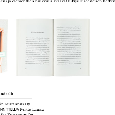
eus ja elementtien niukkuus avaavat lukijalle seesteisen hetken
andaalit
ke Kustannus Oy
NNITTELIJA
Perttu Lämsä
ike Kustannus Oy