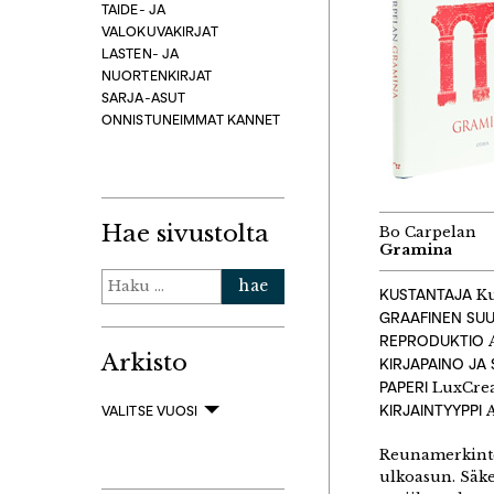
TAIDE- JA
VALOKUVAKIRJAT
LASTEN- JA
NUORTENKIRJAT
SARJA-ASUT
ONNISTUNEIMMAT KANNET
Hae sivustolta
Bo Carpelan
Gramina
Haku:
KUSTANTAJA
Ku
GRAAFINEN SUU
REPRODUKTIO
A
Arkisto
KIRJAPAINO JA
PAPERI
LuxCre
KIRJAINTYYPPI
VALITSE VUOSI
Reunamerkintöj
ulkoasun. Säkee