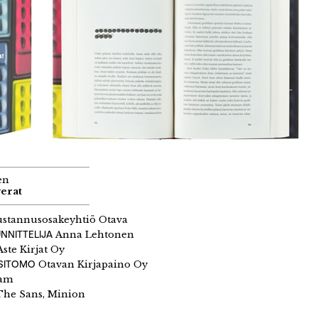
en
verat
stannusosakeyhtiö Otava
NNITTELIJA
Anna Lehtonen
ste Kirjat Oy
 SITOMO
Otavan Kirjapaino Oy
am
he Sans, Minion