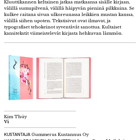
Kluuttikannen keltainen jatkaa matkaansa sisälle kirjaan,
välillä sumupilvenä, välillä häipyvän pieninä pilkkuina. Se
kulkee raitana sivun ulkoreunassa leikkien mustan kanssa,
välillä siihen upoten. Tekstisivut ovat ilmavat, ja
typografiset tehokeinot syventävät sanottua. Kultaiset
kansitekstit viimeistelevät kirjasta hehkuvan lämmön.
Kim Thúy
Vi
KUSTANTAJA
Gummerus Kustannus Oy