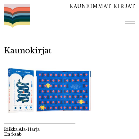
Hyppää
sisältöön
val
Kaunokirjat
Riikka Ala-Harja
En Saab