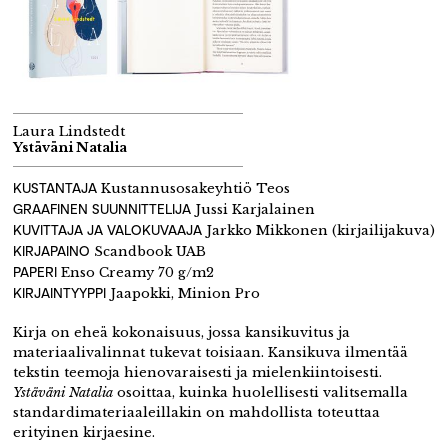
Laura Lindstedt
Ystäväni Natalia
KUSTANTAJA
Kustannusosakeyhtiö Teos
GRAAFINEN
SUUNNITTELIJA
Jussi Karjalainen
KUVITTAJA
JA VALOKUVAAJA
Jarkko Mikkonen (kirjailijakuva)
KIRJAPAINO
Scandbook UAB
PAPERI
Enso Creamy 70 g/m2
KIRJAINTYYPPI
Jaapokki, Minion Pro
Kirja on eheä kokonaisuus, jossa kansikuvitus ja
materiaalivalinnat tukevat toisiaan. Kansikuva ilmentää
tekstin teemoja hienovaraisesti ja mielenkiintoisesti.
Ystäväni Natalia
osoittaa, kuinka huolellisesti valitsemalla
standardimateriaaleillakin on mahdollista toteuttaa
erityinen kirjaesine.