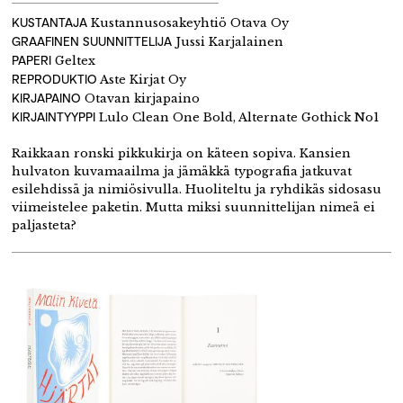
KUSTANTAJA
Kustannusosakeyhtiö Otava Oy
GRAAFINEN
SUUNNITTELIJA
Jussi Karjalainen
PAPERI
Geltex
REPRODUKTIO
Aste Kirjat Oy
KIRJAPAINO
Otavan kirjapaino
KIRJAINTYYPPI
Lulo Clean One Bold, Alternate Gothick No1
Raikkaan ronski pikkukirja on käteen sopiva. Kansien
hulvaton kuvamaailma ja jämäkkä typografia jatkuvat
esilehdissä ja nimiösivulla. Huoliteltu ja ryhdikäs sidosasu
viimeistelee paketin. Mutta miksi suunnittelijan nimeä ei
paljasteta?