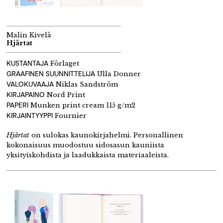
Malin Kivelä
Hjärtat
KUSTANTAJA
Förlaget
GRAAFINEN SUUNNITTELIJA
Ulla Donner
VALOKUVAAJA
Niklas Sandström
KIRJAPAINO
Nord Print
PAPERI
Munken print cream 115 g/m2
KIRJAINTYYPPI
Fournier
Hjärtat
on sulokas kaunokirjahelmi. Personallinen
kokonaisuus muodostuu sidosasun kauniista
yksityiskohdista ja laadukkaista materiaaleista.