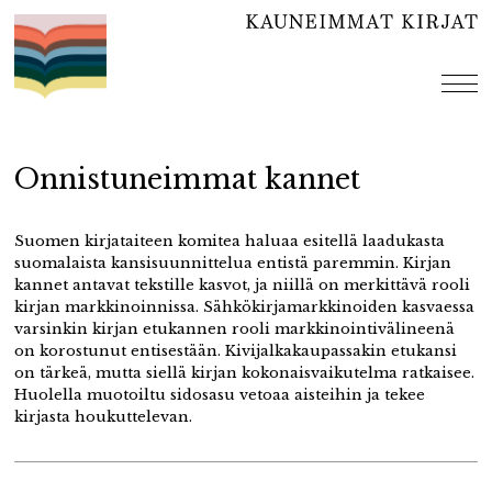
Hyppää
sisältöön
val
Onnistuneimmat kannet
Suomen kirjataiteen komitea haluaa esitellä laadukasta
suomalaista kansisuunnittelua entistä paremmin. Kirjan
kannet antavat tekstille kasvot, ja niillä on merkittävä rooli
kirjan markkinoinnissa. Sähkökirjamarkkinoiden kasvaessa
varsinkin kirjan etukannen rooli markkinointivälineenä
on korostunut entisestään. Kivijalkakaupassakin etukansi
on tärkeä, mutta siellä kirjan kokonaisvaikutelma ratkaisee.
Huolella muotoiltu sidosasu vetoaa aisteihin ja tekee
kirjasta houkuttelevan.