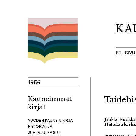
Hyppää
sisältöön
ETUSIVU
1956
Kauneimmat
Taidehi
kirjat
Jaakko Puokka
VUODEN KAUNEIN KIRJA
Hattulan kirk
HISTORIA- JA
JUHLAJULKAISUT