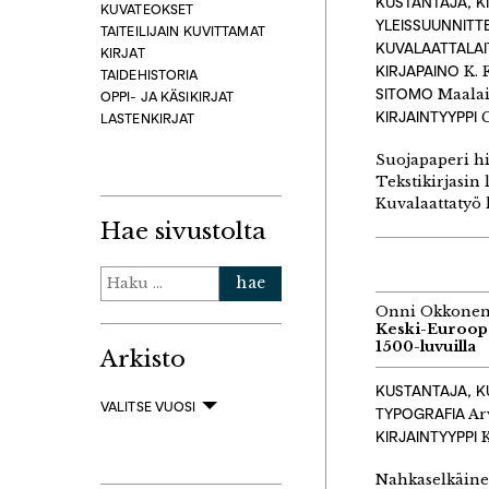
KUSTANTAJA, K
KUVATEOKSET
YLEISSUUNNITT
TAITEILIJAIN KUVITTAMAT
KUVALAATTALA
KIRJAT
KIRJAPAINO
K. 
TAIDEHISTORIA
SITOMO
Maalai
OPPI- JA KÄSIKIRJAT
KIRJAINTYYPPI
C
LASTENKIRJAT
Suojapaperi hi
Tekstikirjasin
Kuvalaattatyö 
Hae sivustolta
Haku:
Onni Okkone
Keski-Euroopa
1500-luvuilla
Arkisto
KUSTANTAJA, K
VALITSE VUOSI
TYPOGRAFIA
Ar
KIRJAINTYYPPI
K
Nahkaselkäinen