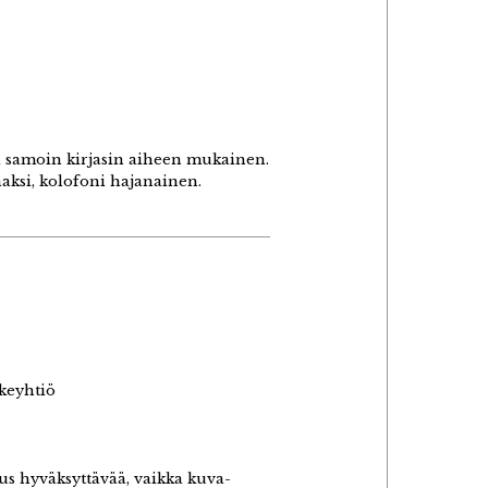
sä samoin kirjasin aiheen mukainen.
naksi, kolofoni hajanainen.
keyhtiö
us hyväksyttävää, vaikka kuva-