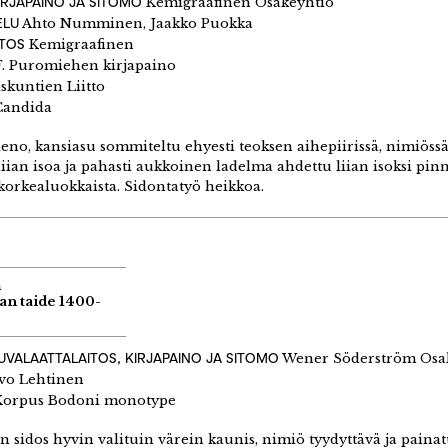
IRJAPAINO JA SITOMO
Kemigraafinen Osakeyhtiö
ELU
Ahto Numminen, Jaakko Puokka
ITOS
Kemigraafinen
F. Puromiehen kirjapaino
skuntien Liitto
andida
eno, kansiasu sommiteltu ehyesti teoksen aihepiirissä, nimiös
 liian isoa ja pahasti aukkoinen ladelma ahdettu liian isoksi pin
korkealuokkaista. Sidontatyö heikkoa.
n
n taide 1400-
UVALAATTALAITOS, KIRJAPAINO JA SITOMO
Wener Söderström Osa
vo Lehtinen
orpus Bodoni monotype
 sidos hyvin valituin värein kaunis, nimiö tyydyttävä ja painat