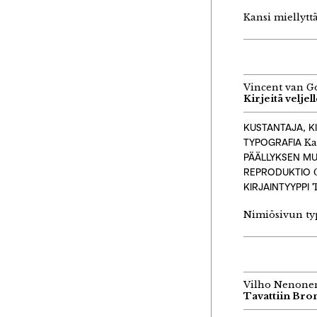
Kansi miellytt
Vincent van G
Kirjeitä veljel
KUSTANTAJA, K
TYPOGRAFIA
Ka
PÄÄLLYKSEN M
REPRODUKTIO
G
KIRJAINTYYPPI
T
Nimiösivun typ
Vilho Nenone
Tavattiin Bro