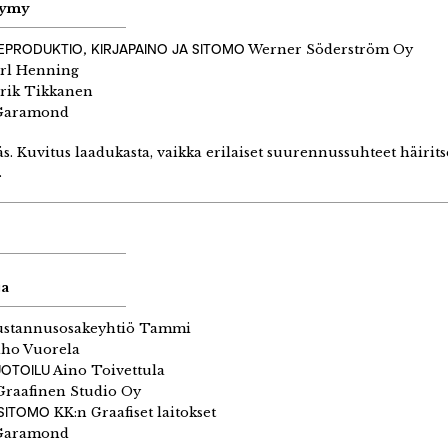
hymy
EPRODUKTIO, KIRJAPAINO JA SITOMO
Werner Söderström Oy
rl Henning
rik Tikkanen
aramond
äs. Kuvitus laadukasta, vaikka erilaiset suurennussuhteet häirit
.
ja
ustannusosakeyhtiö Tammi
lho Vuorela
UOTOILU
Aino Toivettula
raafinen Studio Oy
 SITOMO
KK:n Graafiset laitokset
aramond