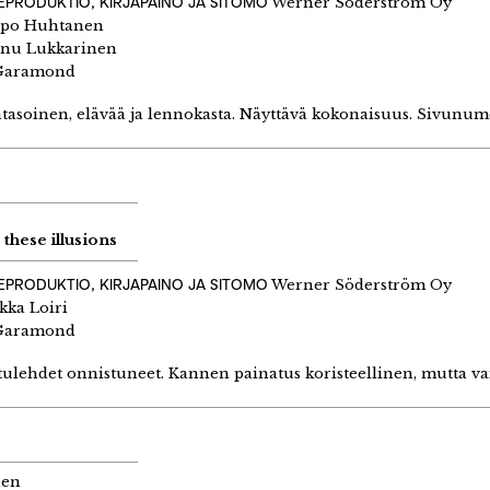
EPRODUKTIO, KIRJAPAINO JA SITOMO
Werner Söderström Oy
po Huhtanen
nu Lukkarinen
aramond
tasoinen, elävää ja lennokasta. Näyttävä kokonaisuus. Sivunume
these illusions
EPRODUKTIO, KIRJAPAINO JA SITOMO
Werner Söderström Oy
kka Loiri
aramond
Etulehdet onnistuneet. Kannen painatus koristeellinen, mutta va
nen