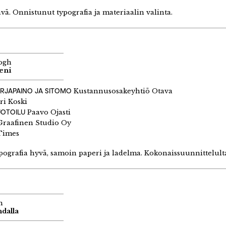
ävä. Onnistunut typografia ja materiaalin valinta.
ogh
leni
IRJAPAINO JA SITOMO
Kustannusosakeyhtiö Otava
ri Koski
UOTOILU
Paavo Ojasti
raafinen Studio Oy
imes
ografia hyvä, samoin paperi ja ladelma. Kokonaissuunnittelulta
n
ndalla