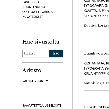
KUSTANTAJA, R
LASTEN- JA
TYPOGRAFIA
Ur
NUORTENKIRJAT
KUVITTAJA
Han
OPPI- JA TIETOKIRJAT
KIRJAINTYYPPI
G
KUVATEOKSET
Kuvitus korkea
Hae sivustolta
Haku:
Thank you for 
KUSTANTAJA, R
TYPOGRAFIA
Pe
Arkisto
KIRJAINTYYPPI
G
VALITSE VUOSI
Kaunis kirja. 
SAAVUTETTAVUUSSELOSTE
Henrik Tikka