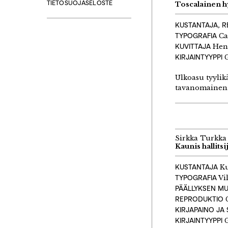
TIETOSUOJASELOSTE
Toscalainen 
KUSTANTAJA, R
TYPOGRAFIA
Ca
KUVITTAJA
Hen
KIRJAINTYYPPI
G
Ulkoasu tyylik
tavanomainen
Sirkka Turkka
Kaunis hallitsi
KUSTANTAJA
K
TYPOGRAFIA
Vi
PÄÄLLYKSEN M
REPRODUKTIO
G
KIRJAPAINO JA
KIRJAINTYYPPI
G