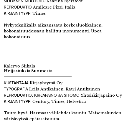
SIDOKSEN MUOTOILU
Kaarina Bjerstedt
REPRODUKTIO
Amilcare Pizzi, Italia
KIRJAINTYYPPI
Times
Nykytekniikalla aikaansaatu korkealuokkainen,
kokonaisuudessaan hallittu monumentti. Upea
kokonaisuus.
Kalervo Siikala
Heijastuksia Suomesta
KUSTANTAJA
Kirjayhtymä Oy
TYPOGRAFIA
Leila Antikainen, Katri Antikainen
REPRODUKTIO, KIRJAPAINO JA SITOMO
Yhteiskirjapaino Oy
KIRJAINTYYPPI
Century, Times, Helvetica
Taitto hyvä. Harmaat välilehdet kauniit. Maisemakuvien
värisävyissä epätasaisuutta.