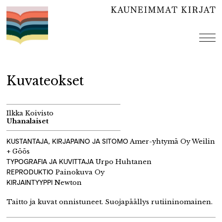
Hyppää
sisältöön
val
Kuvateokset
Ilkka Koivisto
Uhanalaiset
KUSTANTAJA, KIRJAPAINO JA SITOMO
Amer-yhtymä Oy Weilin
+ Göös
TYPOGRAFIA JA KUVITTAJA
Urpo Huhtanen
REPRODUKTIO
Painokuva Oy
KIRJAINTYYPPI
Newton
Taitto ja kuvat onnistuneet. Suojapäällys rutiininomainen.