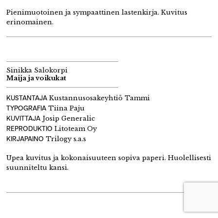
Pienimuotoinen ja sympaattinen lastenkirja. Kuvitus
erinomainen.
Sinikka Salokorpi
Maija ja voikukat
KUSTANTAJA
Kustannusosakeyhtiö Tammi
TYPOGRAFIA
Tiina Paju
KUVITTAJA
Josip Generalic
REPRODUKTIO
Litoteam Oy
KIRJAPAINO
Trilogy s.a.s
Upea kuvitus ja kokonaisuuteen sopiva paperi. Huolellisesti
suunniteltu kansi.