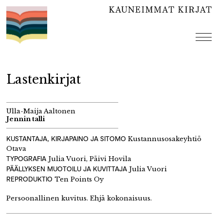
Hyppää
sisältöön
val
Lastenkirjat
Ulla-Maija Aaltonen
Jennin talli
KUSTANTAJA, KIRJAPAINO JA SITOMO
Kustannusosakeyhtiö
Otava
TYPOGRAFIA
Julia Vuori, Päivi Hovila
PÄÄLLYKSEN MUOTOILU JA KUVITTAJA
Julia Vuori
REPRODUKTIO
Ten Points Oy
Persoonallinen kuvitus. Ehjä kokonaisuus.