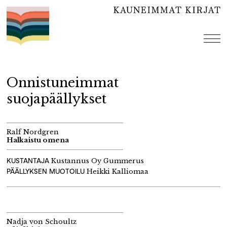
Hyppää
sisältöön
val
Onnistuneimmat
suojapäällykset
Ralf Nordgren
Halkaistu omena
KUSTANTAJA
Kustannus Oy Gummerus
PÄÄLLYKSEN MUOTOILU
Heikki Kalliomaa
Nadja von Schoultz