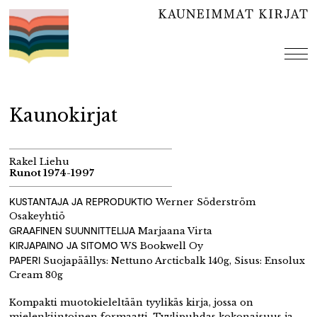
Hyppää
sisältöön
val
Kaunokirjat
Rakel Liehu
Runot 1974-1997
KUSTANTAJA JA REPRODUKTIO
Werner Söderström
Osakeyhtiö
GRAAFINEN SUUNNITTELIJA
Marjaana Virta
KIRJAPAINO JA SITOMO
WS Bookwell Oy
PAPERI
Suojapäällys: Nettuno Arcticbalk 140g, Sisus: Ensolux
Cream 80g
Kompakti muotokieleltään tyylikäs kirja, jossa on
mielenkiintoinen formaatti. Tyylipuhdas kokonaisuus ja