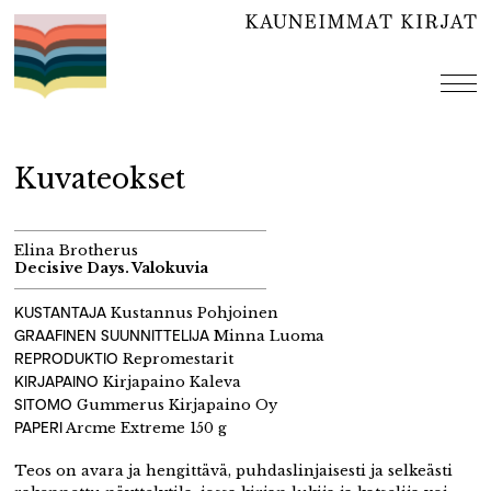
Hyppää
sisältöön
val
Kuvateokset
Elina Brotherus
Decisive Days. Valokuvia
KUSTANTAJA
Kustannus Pohjoinen
GRAAFINEN SUUNNITTELIJA
Minna Luoma
REPRODUKTIO
Repromestarit
KIRJAPAINO
Kirjapaino Kaleva
S
ITOMO
Gummerus Kirjapaino Oy
PAPERI
Arcme Extreme 150 g
Teos on avara ja hengittävä, puhdaslinjaisesti ja selkeästi