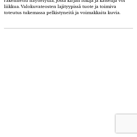
rakennettu näyttelytila, jossa kirjan lukija ja katselija voi
liikkua. Valokuvateosten lajityypissä tuote ja toimiva
toteutus tukemassa pelkistyneitä ja voimakkaita kuvia.