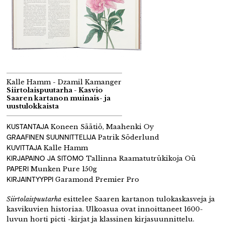
Kalle Hamm - Dzamil Kamanger
Siirtolaispuutarha - Kasvio
Saaren kartanon muinais- ja
uustulokkaista
KUSTANTAJA
Koneen Säätiö, Maahenki Oy
GRAAFINEN SUUNNITTELIJA
Patrik Söderlund
KUVITTAJA
Kalle Hamm
KIRJAPAINO JA SITOMO
Tallinna Raamatutrükikoja Oü
PAPERI
Munken Pure 150g
KIRJAINTYYPPI
Garamond Premier Pro
Siirtolaispuutarha
esittelee Saaren kartanon tulokaskasveja ja
kasvikuvien historiaa. Ulkoasua ovat innoittaneet 1600-
luvun horti picti -kirjat ja klassinen kirjasuunnittelu.