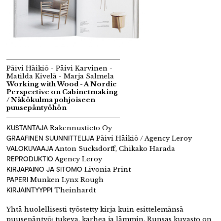
Päivi Häikiö - Päivi Karvinen -
Matilda Kivelä - Marja Salmela
Working with Wood - A Nordic
Perspective on Cabinetmaking
/ Näkökulma pohjoiseen
puusepäntyöhön
KUSTANTAJA
Rakennustieto Oy
GRAAFINEN SUUNNITTELIJA
Päivi Häikiö / Agency Leroy
VALOKUVAAJA
Anton Sucksdorff, Chikako Harada
REPRODUKTIO
Agency Leroy
KIRJAPAINO JA SITOMO
Livonia Print
PAPERI
Munken Lynx Rough
KIRJAINTYYPPI
Theinhardt
Yhtä huolellisesti työstetty kirja kuin esittelemänsä
puusepäntyö: tukeva, karhea ja lämmin. Runsas kuvasto on