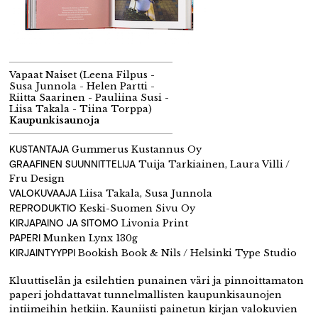
Vapaat Naiset (Leena Filpus -
Susa Junnola - Helen Partti -
Riitta Saarinen - Pauliina Susi -
Liisa Takala - Tiina Torppa)
Kaupunkisaunoja
KUSTANTAJA
Gummerus Kustannus Oy
GRAAFINEN SUUNNITTELIJA
Tuija Tarkiainen, Laura Villi /
Fru Design
VALOKUVAAJA
Liisa Takala, Susa Junnola
REPRODUKTIO
Keski-Suomen Sivu Oy
KIRJAPAINO JA SITOMO
Livonia Print
PAPERI
Munken Lynx 130g
KIRJAINTYYPPI
Bookish Book & Nils / Helsinki Type Studio
Kluuttiselän ja esilehtien punainen väri ja pinnoittamaton
paperi johdattavat tunnelmallisten kaupunkisaunojen
intiimeihin hetkiin. Kauniisti painetun kirjan valokuvien