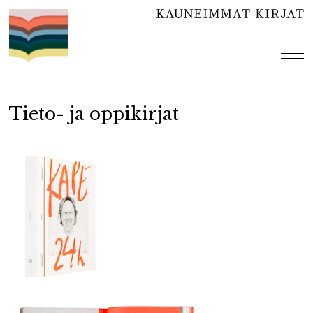
Hyppää
sisältöön
val
Tieto- ja oppikirjat