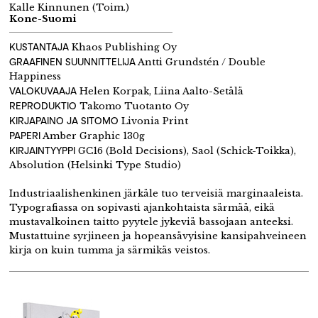
Kalle Kinnunen (Toim.)
Kone-Suomi
KUSTANTAJA
Khaos Publishing Oy
GRAAFINEN SUUNNITTELIJA
Antti Grundstén / Double
Happiness
VALOKUVAAJA
Helen Korpak, Liina Aalto-Setälä
REPRODUKTIO
Takomo Tuotanto Oy
KIRJAPAINO JA SITOMO
Livonia Print
PAPERI
Amber Graphic 130g
KIRJAINTYYPPI
GC16 (Bold Decisions), Saol (Schick-Toikka),
Absolution (Helsinki Type Studio)
Industriaalishenkinen järkäle tuo terveisiä marginaaleista.
Typografiassa on sopivasti ajankohtaista särmää, eikä
mustavalkoinen taitto pyytele jykeviä bassojaan anteeksi.
Mustattuine syrjineen ja hopeansävyisine kansipahveineen
kirja on kuin tumma ja särmikäs veistos.