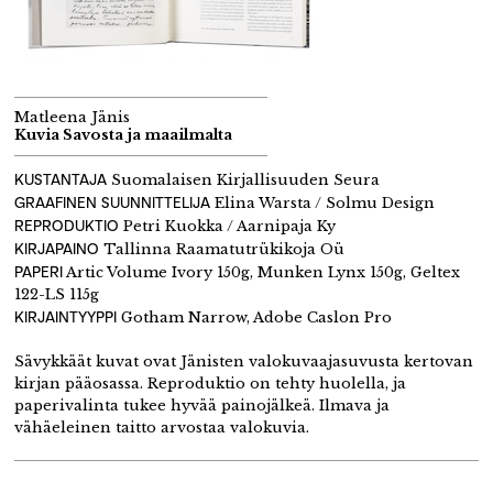
Matleena Jänis
Kuvia Savosta ja maailmalta
KUSTANTAJA
Suomalaisen Kirjallisuuden Seura
GRAAFINEN SUUNNITTELIJA
Elina Warsta / Solmu Design
REPRODUKTIO
Petri Kuokka / Aarnipaja Ky
KIRJAPAINO
Tallinna Raamatutrükikoja Oü
PAPERI
Artic Volume Ivory 150g, Munken Lynx 150g, Geltex
122-LS 115g
KIRJAINTYYPPI
Gotham Narrow, Adobe Caslon Pro
Sävykkäät kuvat ovat Jänisten valokuvaajasuvusta kertovan
kirjan pääosassa. Reproduktio on tehty huolella, ja
paperivalinta tukee hyvää painojälkeä. Ilmava ja
vähäeleinen taitto arvostaa valokuvia.