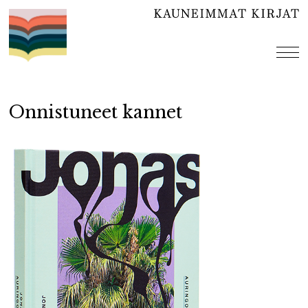
Hyppää
sisältöön
val
Onnistuneet kannet