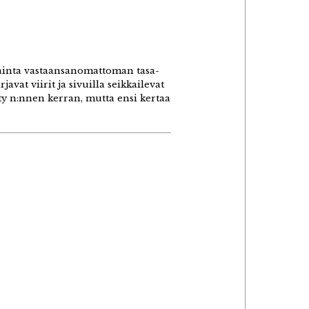
jainta vastaansanomattoman tasa-
avat viirit ja sivuilla seikkailevat
y n:nnen kerran, mutta ensi kertaa