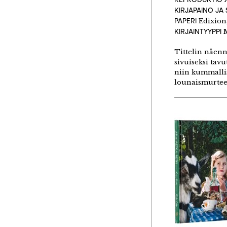
KIRJAPAINO JA
PAPERI
Edixion,
KIRJAINTYYPPI
M
Tittelin näenn
sivuiseksi tavu
niin kummallis
lounaismurteel