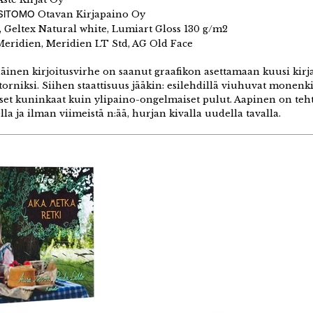
 SITOMO
Otavan Kirjapaino Oy
 Geltex Natural white, Lumiart Gloss 130 g/m2
eridien, Meridien LT Std, AG Old Face
äinen kirjoitusvirhe on saanut graafikon asettamaan kuusi kir
torniksi. Siihen staattisuus jääkin: esilehdillä viuhuvat monenkirj
et kuninkaat kuin ylipaino-ongelmaiset pulut. Aapinen on teht
la ja ilman viimeistä n:ää, hurjan kivalla uudella tavalla.