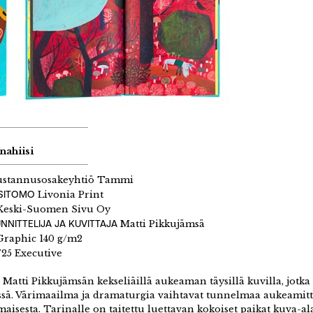
nahiisi
stannusosakeyhtiö Tammi
 SITOMO
Livonia Print
eski-Suomen Sivu Oy
NNITTELIJA JA KUVITTAJA
Matti Pikkujämsä
raphic 140 g/m2
25 Executive
a Matti Pikkujämsän kekseliäillä aukeaman täysillä kuvilla, jotka
ssä. Värimaailma ja dramaturgia vaihtavat tunnelmaa aukeamitta
isesta. Tarinalle on taitettu luettavan kokoiset paikat kuva-al