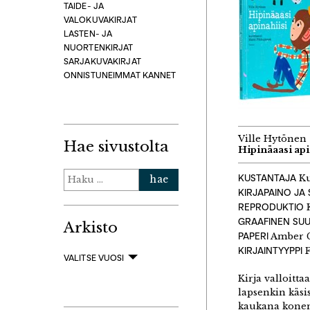
TAIDE- JA
VALOKUVAKIRJAT
LASTEN- JA
NUORTENKIRJAT
SARJAKUVAKIRJAT
ONNISTUNEIMMAT KANNET
Ville Hytönen
Hae sivustolta
Hipinäaasi api
Haku:
KUSTANTAJA
Ku
KIRJAPAINO JA
REPRODUKTIO
K
GRAAFINEN SUU
Arkisto
PAPERI
Amber G
KIRJAINTYYPPI
F
VALITSE VUOSI
Kirja valloitta
lapsenkin käsi
kaukana konema