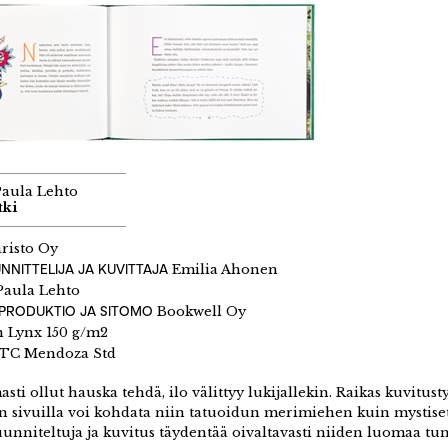
Paula Lehto
tki
risto Oy
NNITTELIJA JA KUVITTAJA
Emilia Ahonen
aula Lehto
EPRODUKTIO JA SITOMO
Bookwell Oy
Lynx 150 g/m2
TC Mendoza Std
sti ollut hauska tehdä, ilo välittyy lukijallekin. Raikas kuvitus
jan sivuilla voi kohdata niin tatuoidun merimiehen kuin mystiset
suunniteltuja ja kuvitus täydentää oivaltavasti niiden luomaa t