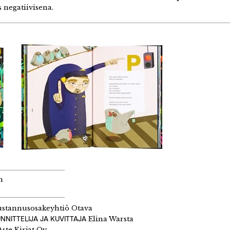
 negatiivisena.
n
stannusosakeyhtiö Otava
NNITTELIJA JA KUVITTAJA
Elina Warsta
ste Kirjat Oy