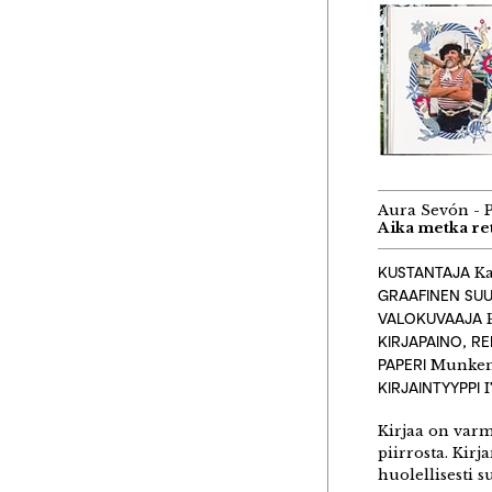
Aura Sevón - 
Aika metka re
KUSTANTAJA
Ka
GRAAFINEN SUU
VALOKUVAAJA
P
KIRJAPAINO, R
PAPERI
Munken 
KIRJAINTYYPPI
I
Kirjaa on varma
piirrosta. Kir
huolellisesti 