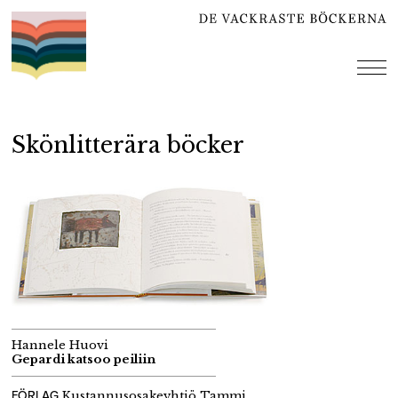
Hoppa
till
innehåll
me
Skönlitterära böcker
Hannele Huovi
Gepardi katsoo peiliin
FÖRLAG
Kustannusosakeyhtiö Tammi