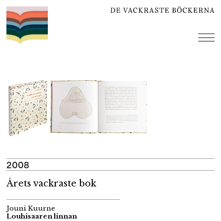
Hoppa
till
innehåll
me
2008
Årets vackraste bok
Jouni Kuurne
Louhisaaren linnan