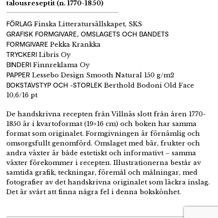
talousreseptit (n. 1770-1850)
FÖRLAG
Finska Litteratursällskapet, SKS
GRAFISK FORMGIVARE, OMSLAGETS OCH BANDETS
FORMGIVARE
Pekka Krankka
TRYCKERI
Libris Oy
BINDERI
Finnreklama Oy
PAPPER
Lessebo Design Smooth Natural 150 g/m2
BOKSTAVSTYP OCH -STORLEK
Berthold Bodoni Old Face
10,6/16 pt
De handskrivna recepten från Villnäs slott från åren 1770-
1850 är i kvartoformat (19×16 cm) och boken har samma
format som originalet. Formgivningen är förnämlig och
omsorgsfullt genomförd. Omslaget med bär, frukter och
andra växter är både estetiskt och informativt – samma
växter förekommer i recepten. Illustrationerna består av
samtida grafik, teckningar, föremål och målningar, med
fotografier av det handskrivna originalet som läckra inslag.
Det är svårt att finna några fel i denna bokskönhet.