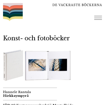
Hoppa
till
innehåll
me
Konst- och fotoböcker
Hannele Rantala
Hiekkaympyrä