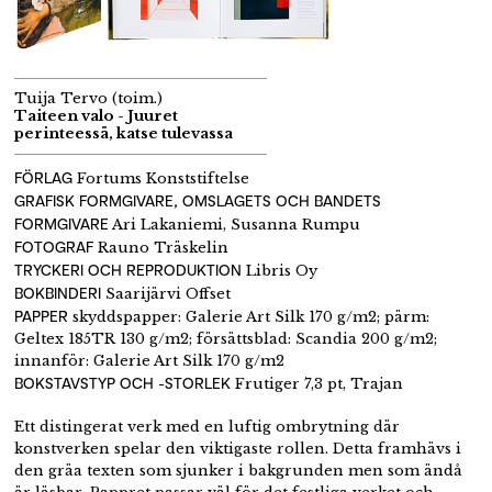
Tuija Tervo (toim.)
Taiteen valo - Juuret
perinteessä, katse tulevassa
FÖRLAG
Fortums Konststiftelse
GRAFISK FORMGIVARE, OMSLAGETS OCH BANDETS
FORMGIVARE
Ari Lakaniemi, Susanna Rumpu
FOTOGRAF
Rauno Träskelin
TRYCKERI OCH REPRODUKTION
Libris Oy
BOKBINDERI
Saarijärvi Offset
PAPPER
skyddspapper: Galerie Art Silk 170 g/m2; pärm:
Geltex 185TR 130 g/m2; försättsblad: Scandia 200 g/m2;
innanför: Galerie Art Silk 170 g/m2
BOKSTAVSTYP OCH -STORLEK
Frutiger 7,3 pt, Trajan
Ett distingerat verk med en luftig ombrytning där
konstverken spelar den viktigaste rollen. Detta framhävs i
den gräa texten som sjunker i bakgrunden men som ändå