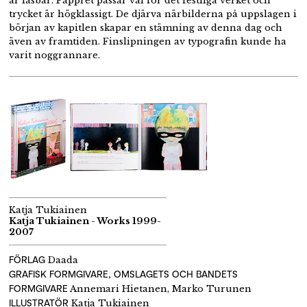
är läsbar. Pappret passar väl för det festliga verket och
trycket är högklassigt. De djärva närbilderna på uppslagen i
början av kapitlen skapar en stämning av denna dag och
även av framtiden. Finslipningen av typografin kunde ha
varit noggrannare.
Katja Tukiainen
Katja Tukiainen - Works 1999-
2007
FÖRLAG
Daada
GRAFISK FORMGIVARE, OMSLAGETS OCH BANDETS
FORMGIVARE
Annemari Hietanen, Marko Turunen
ILLUSTRATÖR
Katja Tukiainen