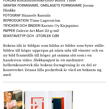
FÖRLAG
Kustannusosakeyhtiö Musta Taide
GRAFISK FORMGIVARE, OMSLAGETS FORMGIVARE
Jorma
Hinkka
FOTOGRAF
Hannele Rantala
REPRODUKTION
Timo Lagerström
TRYCKERI OCH BINDERI
Karisto Oy Kirjapaino
PAPPER
Galerie Art Matt 115 g/m2
BOKSTAVSTYP OCH -STORLEK
DIN
Bokens idä är bildpar som bildas av bilder som byter ställe:
bilden till höger upprepas på nästa sida till vänster och en
ny bild framställs till höger; på samma sätt som i en
handriven video.
Hiekkaympyrä
är ett meditativt
helhetskonstverk där bokens formgivning är en del av
konstverket. Denna lilla pocketbok är värd att bekanta sig
med.