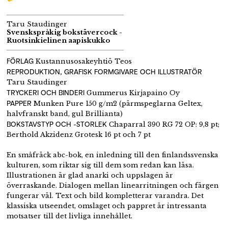
Taru Staudinger
Svenskspråkig bokstävercock -
Ruotsinkielinen aapiskukko
FÖRLAG
Kustannusosakeyhtiö Teos
REPRODUKTION, GRAFISK FORMGIVARE OCH ILLUSTRATÖR
Taru Staudinger
TRYCKERI OCH BINDERI
Gummerus Kirjapaino Oy
PAPPER
Munken Pure 150 g/m2 (pärmspeglarna Geltex,
halvfranskt band, gul Brillianta)
BOKSTAVSTYP OCH -STORLEK
Chaparral 390 RG 72 OP: 9,8 pt;
Berthold Akzidenz Grotesk 16 pt och 7 pt
En småfräck abc-bok, en inledning till den finlandssvenska
kulturen, som riktar sig till dem som redan kan läsa.
Illustrationen är glad anarki och uppslagen är
överraskande. Dialogen mellan linearritningen och färgen
fungerar väl. Text och bild kompletterar varandra. Det
klassiska utseendet, omslaget och pappret är intressanta
motsatser till det livliga innehållet.