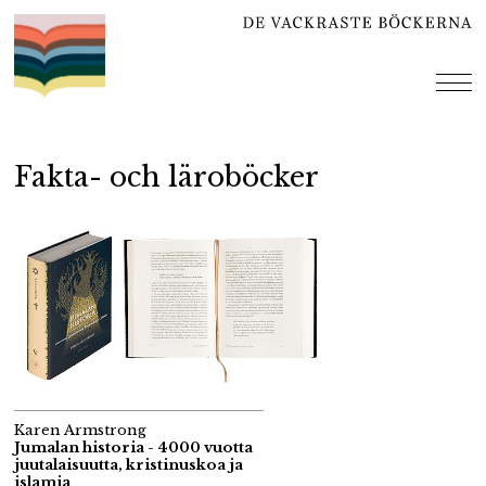
Hoppa
till
innehåll
me
Fakta- och läroböcker
Karen Armstrong
Jumalan historia - 4000 vuotta
juutalaisuutta, kristinuskoa ja
islamia