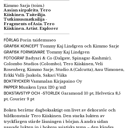
Kimmo Sarja (toim.)
Aasian sirpaleita. Tero
Kiiskinen. Taiteilija.
Tutkimusmatkailija -
Fragments of Asia. Tero
Kiiskinen. Artist. Explorer
FÖRLAG
Porin taidemuseo
GRAFISK KONCEPT
Tommy Kaj Lindgren och Kimmo Sarje
GRAFISK FORMGIVARE
Tommy Kaj Lindgren
FOTOGRAF
Badyari & Co (Dalgate, Spinagar-Kashmir),
Colombo Studios (Colombo), Tero Kiiskinen, Veli
Rosenberg, Kimmo Sarje, Studio A (Calcutta), Anu Uimonen,
Erkki Valli-Jaakola, Sakari Viika
BOKTRYCKERI
Vammalan Kirjapaino Oy
PAPPER
Munken Lynx 120 g/m2
BOKSTAVSTYP OCH -STORLEK
Garamond 10 pt, Helvetica 8,5
pt, Courier 9 pt
Boken berättar dagboksaktigt om livet av dekoratör och
bildkonstnär Tero Kiiskinen. Den starka lukten av
tryckfärgen stärde läsningen i början. Å andra sidan
passade lukten in i bokens asiatiska tema – den kändes