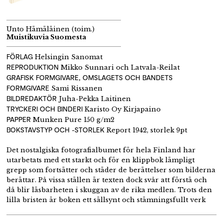
Unto Hämäläinen (toim.)
Muistikuvia Suomesta
FÖRLAG
Helsingin Sanomat
REPRODUKTION
Mikko Sunnari och Latvala-Reilat
GRAFISK FORMGIVARE, OMSLAGETS OCH BANDETS
FORMGIVARE
Sami Rissanen
BILDREDAKTÖR
Juha-Pekka Laitinen
TRYCKERI OCH BINDERI
Karisto Oy Kirjapaino
PAPPER
Munken Pure 150 g/m2
BOKSTAVSTYP OCH -STORLEK
Report 1942, storlek 9pt
Det nostalgiska fotografialbumet för hela Finland har
utarbetats med ett starkt och för en klippbok lämpligt
grepp som fortsätter och städer de berättelser som bilderna
berättar. På vissa ställen är texten dock svår att förstä och
då blir läsbarheten i skuggan av de rika medlen. Trots den
lilla bristen är boken ett sällsynt och stämningsfullt verk