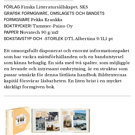
FÖRLAG
Finska Litteratursällskapet, SKS
GRAFISK FORMGIVARE, OMSLAGETS OCH BANDETS
FORMGIVARE
Pekka Krankka
BOKTRYCKERI
Tammer-Paino Oy
PAPPER
Novatech 90 g/m2
BOKSTAVSTYP OCH -STORLEK
DTL Albertina 9/11,5 pt
Ett omsorgsfullt disponerat och enormt informationspaket
som har vackra mättsförhållanden och en bandutstyrsel
som känns behaglig. En sida med två spalter, som möjliggör
en levande och intressant ombrytning, är en struktur som
passar utmärkt för denna lättlästa handbok. Bildtexternas
kapitäl försvårar läsbarheten. En liten brist i en mycket
skickligt formgiven bok.