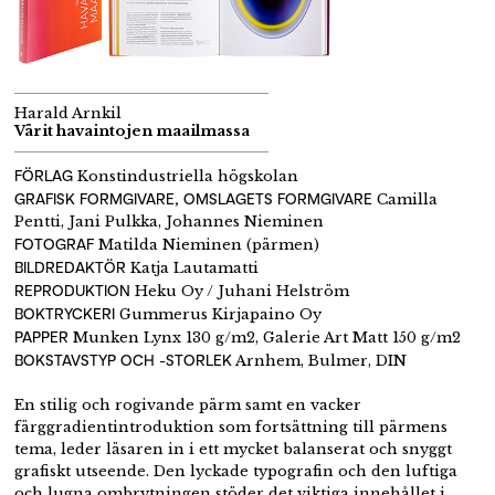
Harald Arnkil
Värit havaintojen maailmassa
FÖRLAG
Konstindustriella högskolan
GRAFISK FORMGIVARE, OMSLAGETS FORMGIVARE
Camilla
Pentti, Jani Pulkka, Johannes Nieminen
FOTOGRAF
Matilda Nieminen (pärmen)
BILDREDAKTÖR
Katja Lautamatti
REPRODUKTION
Heku Oy / Juhani Helström
BOKTRYCKERI
Gummerus Kirjapaino Oy
PAPPER
Munken Lynx 130 g/m2, Galerie Art Matt 150 g/m2
BOKSTAVSTYP OCH -STORLEK
Arnhem, Bulmer, DIN
En stilig och rogivande pärm samt en vacker
färggradientintroduktion som fortsättning till pärmens
tema, leder läsaren in i ett mycket balanserat och snyggt
grafiskt utseende. Den lyckade typografin och den luftiga
och lugna ombrytningen stöder det viktiga innehållet i