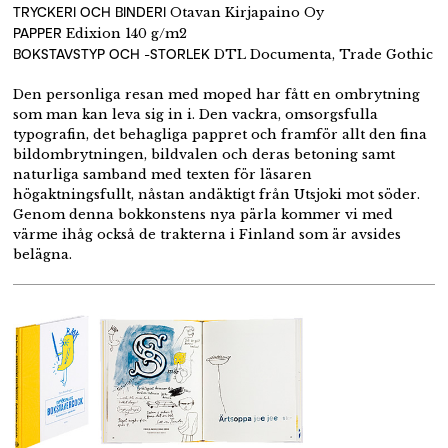
TRYCKERI OCH BINDERI
Otavan Kirjapaino Oy
PAPPER
Edixion 140 g/m2
BOKSTAVSTYP OCH -STORLEK
DTL Documenta, Trade Gothic
Den personliga resan med moped har fått en ombrytning
som man kan leva sig in i. Den vackra, omsorgsfulla
typografin, det behagliga pappret och framför allt den fina
bildombrytningen, bildvalen och deras betoning samt
naturliga samband med texten för läsaren
högaktningsfullt, nåstan andäktigt från Utsjoki mot söder.
Genom denna bokkonstens nya pärla kommer vi med
värme ihåg också de trakterna i Finland som är avsides
belägna.