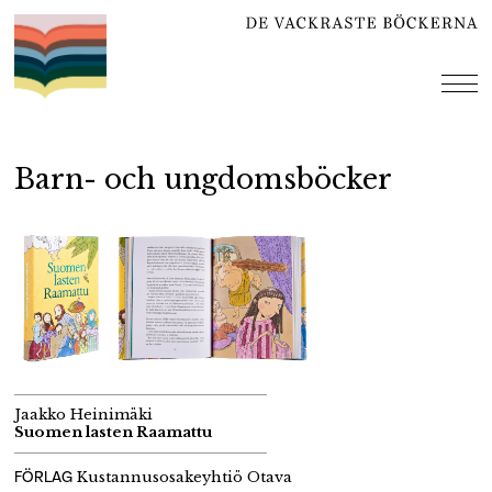
Hoppa
till
innehåll
me
Barn- och ungdomsböcker
Jaakko Heinimäki
Suomen lasten Raamattu
FÖRLAG
Kustannusosakeyhtiö Otava