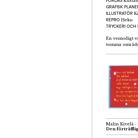
FÖRLAG
Kustan
GRAFISK PLAN
ILLUSTRATÖR
Kr
REPRO
Heku
TRYCKERI OCH 
En vemodigt va
tomma områd
Malin Kivelä 
Den förträffli