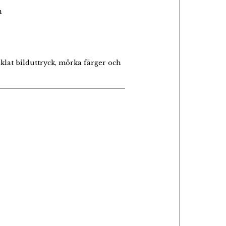
n
klat bilduttryck, mörka färger och