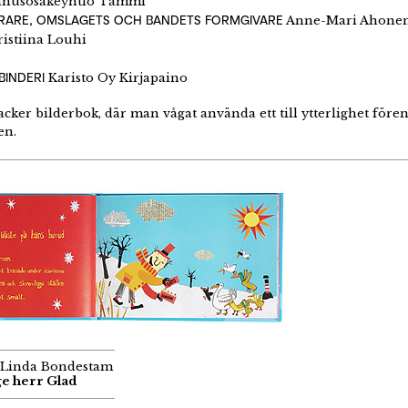
nusosakeyhtiö Tammi
ERARE, OMSLAGETS OCH BANDETS FORMGIVARE
Anne-Mari Ahone
istiina Louhi
BINDERI
Karisto Oy Kirjapaino
cker bilderbok, där man vågat använda ett till ytterlighet fören
en.
- Linda Bondestam
ge herr Glad