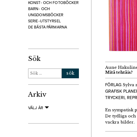
KONST- OCH FOTOBÖCKER
BARN- OCH
UNGDOMSBÖCKER
SERIE-UTSTYRSEL
DE BÄSTA PÄRMARNA
Sök
Aune Hakulinen
Sök
Mitä tehtäis?
efter:
FÖRLAG
Sylva 
GRAFISK PLANE
Arkiv
TRYCKERI, REP
VÄLJ ÅR
En sympatisk p
De tydliga oc
vackra bilder.