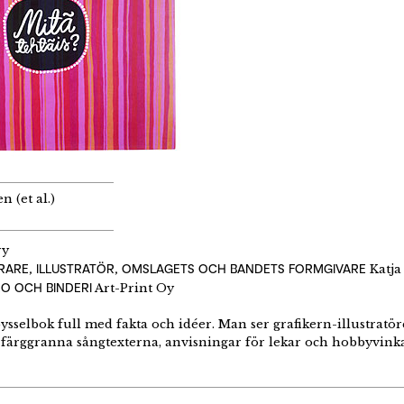
 (et al.)
ry
RARE, ILLUSTRATÖR, OMSLAGETS OCH BANDETS FORMGIVARE
Katja
RO OCH BINDERI
Art-Print Oy
ysselbok full med fakta och idéer. Man ser grafikern-illustratöre
h färggranna sångtexterna, anvisningar för lekar och hobbyvin