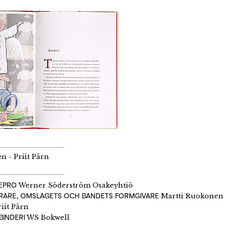
n - Priit Pärn
EPRO
Werner Söderström Osakeyhtiö
ERARE, OMSLAGETS OCH BANDETS FORMGIVARE
Martti Ruokonen
iit Pärn
BINDERI
WS Bokwell