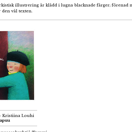
rkistisk illustrering är klädd i lugna blacknade färger; förenad 
den väl texten.
- Kristiina Louhi
kapuu