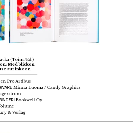
acka (Toim./Ed.)
son: Med blicken
atse aurinkoon
sen Pro Artibus
GIVARE
Minna Luoma / Candy Graphics
agerström
BINDERI
Bookwell Oy
 Volume
ry & Verlag