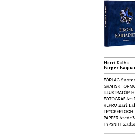
Harri Kalha
Birger Kaipia
FÖRLAG
Suomal
GRAFISK FORM
ILLUSTRATÖR
Ha
FOTOGRAF
Ari 
REPRO
Kari La
TRYCKERI OCH 
PAPPER
Arctic 
TYPSNITT
Zadie