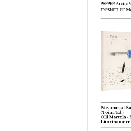
PAPPER
Arctic 
TYPSNITT
FF M
Päivimarjut R
(Toim./Ed.)
Olli Marttila -
Litorinamerel