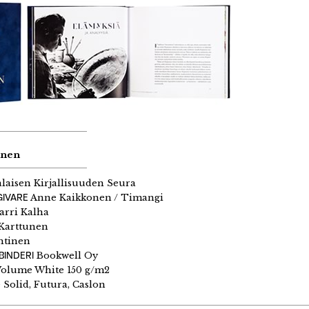
inen
aisen Kirjallisuuden Seura
GIVARE
Anne Kaikkonen / Timangi
rri Kalha
Karttunen
htinen
BINDERI
Bookwell Oy
Volume White 150 g/m2
 Solid, Futura, Caslon