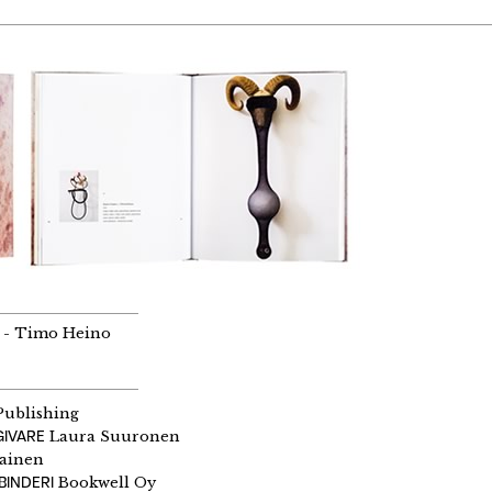
 - Timo Heino
Publishing
GIVARE
Laura Suuronen
iainen
BINDERI
Bookwell Oy