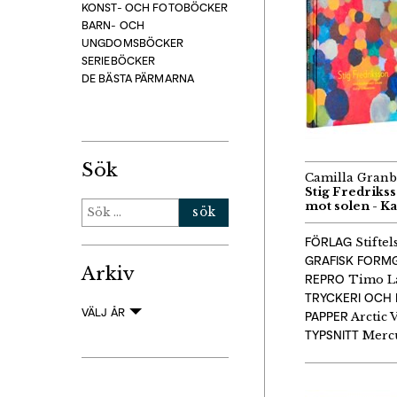
KONST- OCH FOTOBÖCKER
BARN- OCH
UNGDOMSBÖCKER
SERIEBÖCKER
DE BÄSTA PÄRMARNA
Sök
Camilla Granb
Stig Fredriks
Sök
mot solen - K
efter:
FÖRLAG
Stiftel
GRAFISK FORM
Arkiv
REPRO
Timo L
TRYCKERI OCH 
VÄLJ ÅR
PAPPER
Arctic
TYPSNITT
Mercu