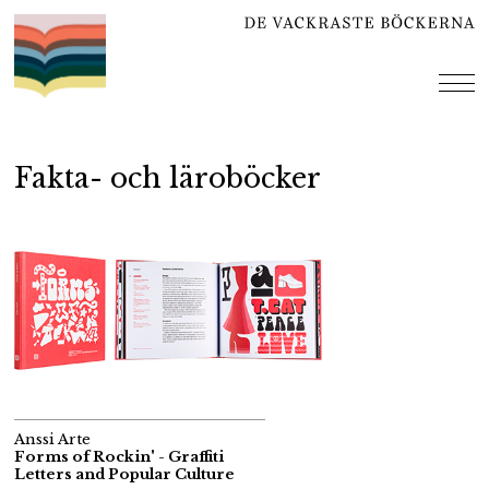
Hoppa
till
innehåll
me
Fakta- och läroböcker
Anssi Arte
Forms of Rockin' - Graffiti
Letters and Popular Culture