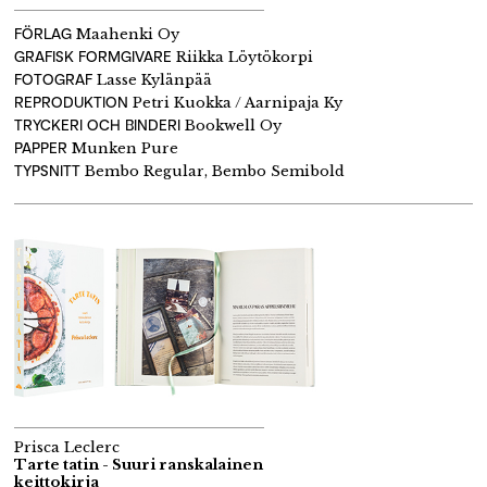
FÖRLAG
Maahenki Oy
GRAFISK FORMGIVARE
Riikka Löytökorpi
FOTOGRAF
Lasse Kylänpää
REPRODUKTION
Petri Kuokka / Aarnipaja Ky
TRYCKERI OCH BINDERI
Bookwell Oy
PAPPER
Munken Pure
TYPSNITT
Bembo Regular, Bembo Semibold
Prisca Leclerc
Tarte tatin - Suuri ranskalainen
keittokirja