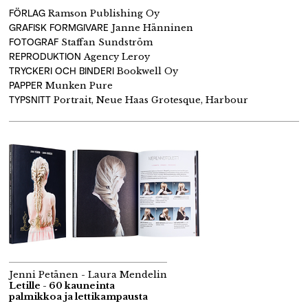
FÖRLAG
Ramson Publishing Oy
GRAFISK FORMGIVARE
Janne Hänninen
FOTOGRAF
Staffan Sundström
REPRODUKTION
Agency Leroy
TRYCKERI OCH BINDERI
Bookwell Oy
PAPPER
Munken Pure
TYPSNITT
Portrait, Neue Haas Grotesque, Harbour
Jenni Petänen - Laura Mendelin
Letille - 60 kauneinta
palmikkoa ja lettikampausta