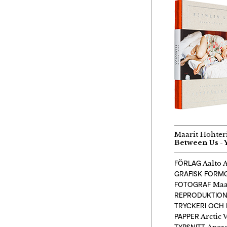
Maarit Hohteri
Between Us - Y
FÖRLAG
Aalto 
GRAFISK FORM
FOTOGRAF
Maar
REPRODUKTIO
TRYCKERI OCH 
PAPPER
Arctic 
TYPSNITT