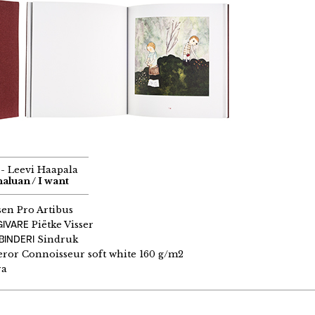
- Leevi Haapala
 haluan / I want
sen Pro Artibus
GIVARE
Piëtke Visser
BINDERI
Sindruk
or Connoisseur soft white 160 g/m2
ra