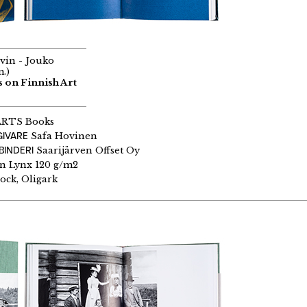
vin - Jouko
.)
 on Finnish Art
ARTS Books
GIVARE
Safa Hovinen
BINDERI
Saarijärven Offset Oy
 Lynx 120 g/m2
ck, Oligark