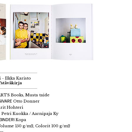
 - Ilkka Karisto
stäväkirja
ARTS Books, Musta taide
GIVARE
Otto Donner
it Hohteri
N
Petri Kuokka / Aarnipaja Ky
BINDERI
Kopa
Volume 150 g/m2, Colorit 100 g/m2