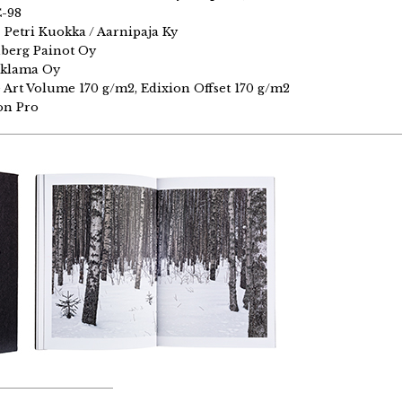
-98
N
Petri Kuokka / Aarnipaja Ky
berg Painot Oy
klama Oy
 Art Volume 170 g/m2, Edixion Offset 170 g/m2
on Pro