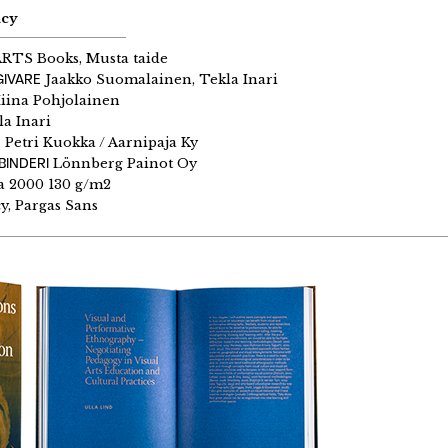
acy
ARTS Books, Musta taide
GIVARE
Jaakko Suomalainen, Tekla Inari
ina Pohjolainen
a Inari
N
Petri Kuokka / Aarnipaja Ky
BINDERI
Lönnberg Painot Oy
a 2000 130 g/m2
y, Pargas Sans