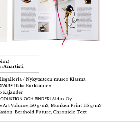
oim.)
: Anartisti
lisgalleria / Nykytaiteen museo Kiasma
GIVARE
Ilkka Kärkkäinen
o Kajander
RODUKTION OCH BINDERI
Aldus Oy
e Art Volume 150 g/m2, Munken Print 115 g/m2
asion, Berthold Future, Chronicle Text