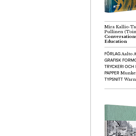
Mira Kallio-Ta
Pullinen (Toim
Conversations
Education
FÖRLAG
Aalto 
GRAFISK FORM
TRYCKERI OCH 
PAPPER
Munken
TYPSNITT
Warno