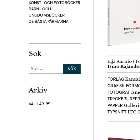
KONST- OCH FOTOBÖCKER
BARN- OCH
UNGDOMSBÖCKER
DE BÄSTA PÄRMARNA
Sök
Eija Aarnio (T
Sök
Ismo Kajander
efter:
FÖRLAG
Kansal
GRAFISK FORM
Arkiv
FOTOGRAF
Ism
TRYCKERI, REP
VÄLJ ÅR
PAPPER
Galleri
TYPSNITT
ITC C