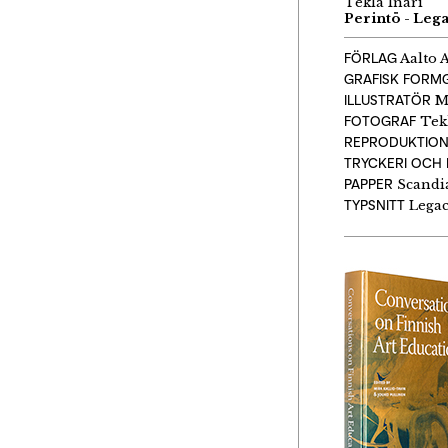
Tekla Inari
Perintö - Leg
FÖRLAG
Aalto 
GRAFISK FORM
ILLUSTRATÖR
Mi
FOTOGRAF
Tekl
REPRODUKTIO
TRYCKERI OCH 
PAPPER
Scandi
TYPSNITT
Legac