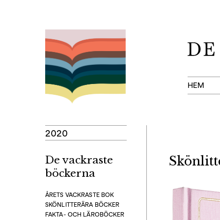
Hoppa
till
innehåll
HEM
2020
De vackraste
Skönlit
böckerna
ÅRETS VACKRASTE BOK
SKÖNLITTERÄRA BÖCKER
FAKTA- OCH LÄROBÖCKER