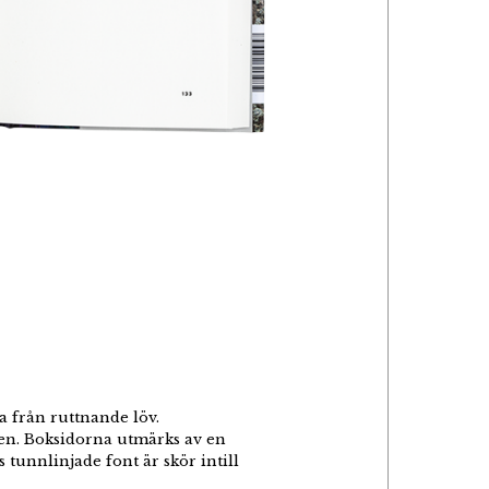
a från ruttnande löv.
eten. Boksidorna utmärks av en
s tunnlinjade font är skör intill