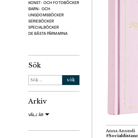
KONST- OCH FOTOBÖCKER
BARN- OCH
UNGDOMSBÖCKER
SERIEBÖCKER
SPECIALBÖCKER
DE BÄSTA PÄRMARNA
Sök
Sök
efter:
Arkiv
VÄLJ ÅR
Anna Anundi
#Socialdistan