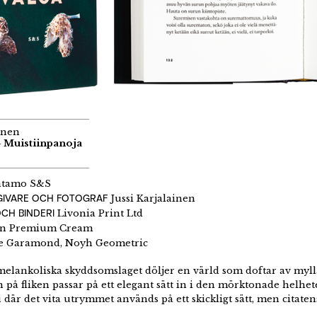
unen
– Muistiinpanoja
ntamo S&S
GIVARE OCH FOTOGRAF
Jussi Karjalainen
CH BINDERI
Livonia Print Ltd
n Premium Cream
 Garamond, Noyh Geometric
melankoliska skyddsomslaget döljer en värld som doftar av myll
n på fliken passar på ett elegant sätt in i den mörktonade helh
i där det vita utrymmet används på ett skickligt sätt, men citaten