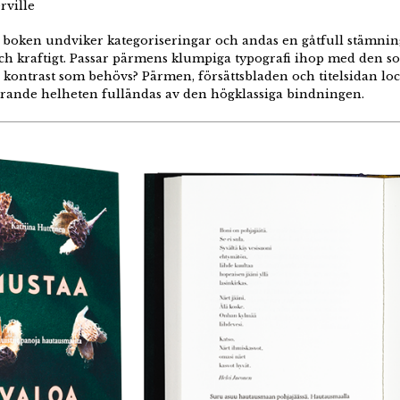
rville
 boken undviker kategoriseringar och andas en gåtfull stämning
och kraftigt. Passar pärmens klumpiga typografi ihop med den sof
 kontrast som behövs? Pärmen, försättsbladen och titelsidan lo
rande helheten fulländas av den högklassiga bindningen.