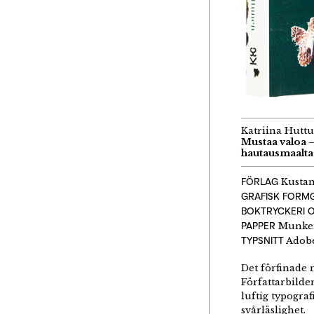
Katriina Hutt
Mustaa valoa 
hautausmaalta
FÖRLAG
Kusta
GRAFISK FORM
BOKTRYCKERI O
PAPPER
Munke
TYPSNITT
Adobe
Det förfinade 
Författarbilde
luftig typograf
svårläslighet.