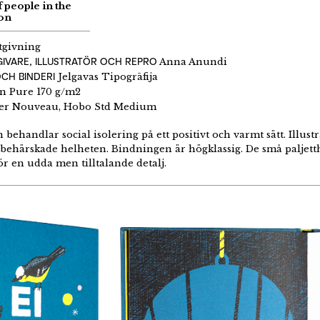
f people in the
ion
givning
IVARE, ILLUSTRATÖR OCH REPRO
Anna Anundi
CH BINDERI
Jelgavas Tipogrāfija
 Pure 170 g/m2
r Nouveau, Hobo Std Medium
 behandlar social isolering på ett positivt och varmt sätt. Illu
n behärskade helheten. Bindningen är högklassig. De små paljett
r en udda men tilltalande detalj.