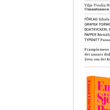
Vilja-Tuulia 
Omantunnon a
FÖRLAG
Siltala
GRAFISK FORM
BOKTRYCKERI, 
PAPPER
Metsäb
TYPSNITT
Panam
Frampärmens he
det annars dis
även om det ka