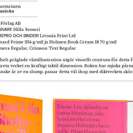
Huotarinen
sioita
 Förlag AB
GIVARE
Hilla Semeri
REPRO OCH BINDERI
Livonia Print Ltd
oard Prime 234 g/m2 ja Holmen Book Cream 18 70 g/m2
era Eegular, Crimson Text Regular
lt präglade växtillustration utgör visuellt centrum för detta f
kreta verket en kraftigt taktil dimension. Boken har mjuka pärm
nske är av en slump, passar detta väl ihop med diktverkets skö