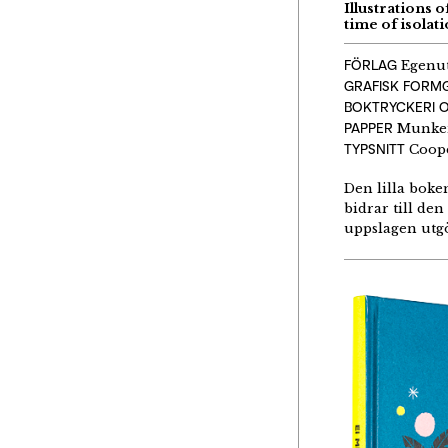
Illustrations o
time of isolat
FÖRLAG
Egenut
GRAFISK FORMG
BOKTRYCKERI O
PAPPER
Munken
TYPSNITT
Coope
Den lilla boken
bidrar till de
uppslagen utgö