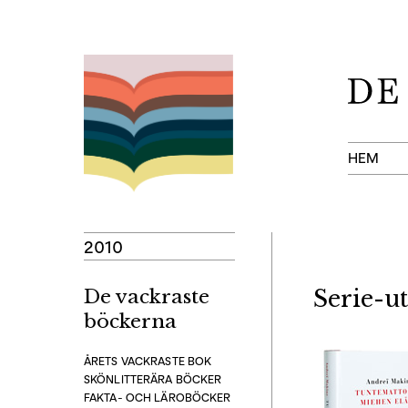
Hoppa
till
innehåll
HEM
2010
De vackraste
Serie-ut
böckerna
ÅRETS VACKRASTE BOK
SKÖNLITTERÄRA BÖCKER
FAKTA- OCH LÄROBÖCKER